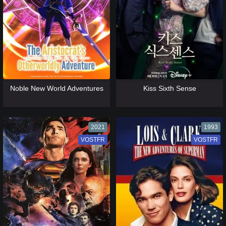
[catlist=13]
[/catlist] [catlist=12]
[/catlist]
[catlist=13]
[/catlist] [catlist=12]
[/catlist]
Noble New World Adventures
Kiss Sixth Sense
2021
1993
VOSTFR
VF
VOSTFR
VF