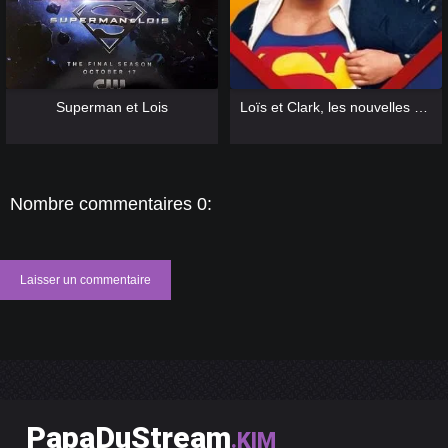
[catlist=13]
[/catlist] [catlist=12]
[/catlist]
[catlist=13]
[/catlist] [catlist=12]
[/catlist]
Superman et Lois
Loïs et Clark, les nouvelles aventures de Superman
Nombre commentaires 0:
Laisser un commentaire
PapaDuStream
.KIM