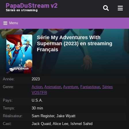
PapaDuStream v2
Séries en streaming
Menu
Série My Adventures With
Superman (2023) en streaming
Français
Année:
2023
Genre:
Action
,
Animation
,
Aventure
,
Fantastique
,
Séries
VOSTFR
Pays:
U.S.A.
Temps:
30 min
Réalisateur:
Sam Register, Jake Wyatt
Cast:
Jack Quaid, Alice Lee, Ishmel Sahid