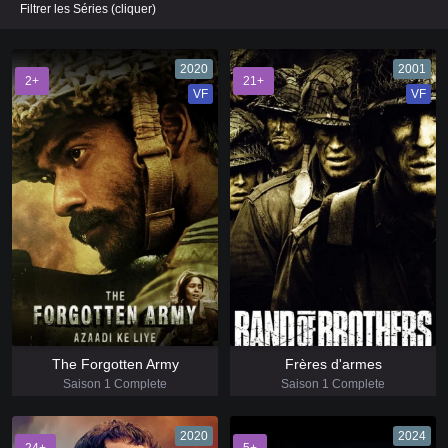
Filtrer les Séries (cliquer)
2020
2001
2+
21+
VF
VF
The Forgotten Army
Frères d'armes
Saison 1 Complete
Saison 1 Complete
2020
2024
24+
5+