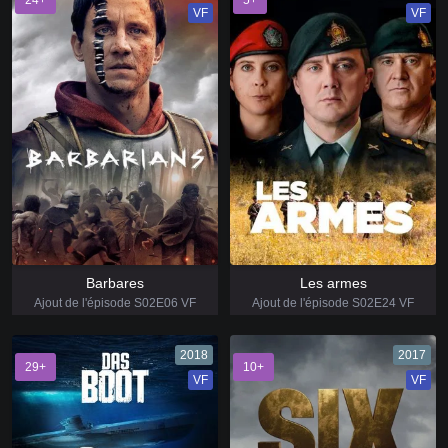
VF
VF
Barbares
Les armes
Ajout de l'épisode S02E06 VF
Ajout de l'épisode S02E24 VF
2018
2017
29+
10+
VF
VF