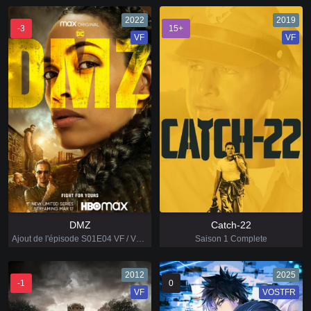
2022
2019
-3
15+
VF
VF
DMZ
Catch-22
Ajout de l'épisode S01E04 VF / VOSTFR
Saison 1 Complete
2012
2025
-1
0
VF
VOSTFR