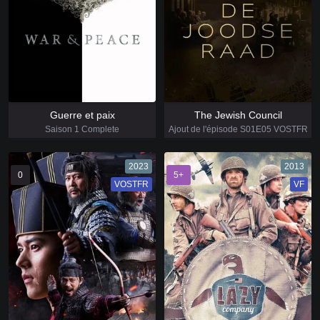
Guerre et paix
The Jewish Council
Saison 1 Complete
Ajout de l'épisode S01E05 VOSTFR
2023
2013
0
5+
VOSTFR
VF