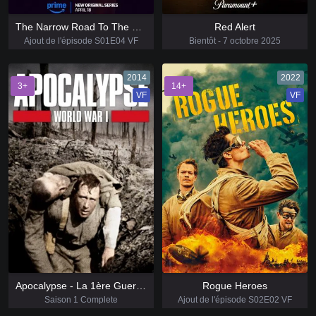
The Narrow Road To The Deep North
Red Alert
Ajout de l'épisode S01E04 VF
Bientôt - 7 octobre 2025
2014
2022
3+
14+
VF
VF
Apocalypse - La 1ère Guerre Mondiale
Rogue Heroes
Saison 1 Complete
Ajout de l'épisode S02E02 VF