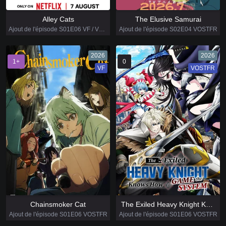
Alley Cats
The Elusive Samurai
Ajout de l'épisode S01E06 VF / VOSTFR
Ajout de l'épisode S02E04 VOSTFR
2026
2026
1+
0
VF
VOSTFR
Chainsmoker Cat
The Exiled Heavy Knight Knows How to Game the System
Ajout de l'épisode S01E06 VOSTFR
Ajout de l'épisode S01E06 VOSTFR