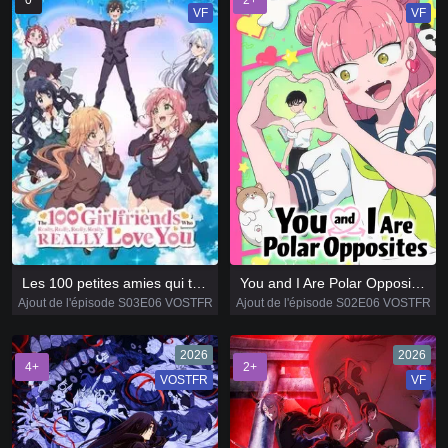
VF
VF
Les 100 petites amies qui t'aiiiment à en mourir
You and I Are Polar Opposites
Ajout de l'épisode S03E06 VOSTFR
Ajout de l'épisode S02E06 VOSTFR
2026
2026
4+
2+
VOSTFR
VF