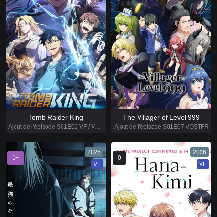
Tomb Raider King
The Villager of Level 999
Ajout de l'épisode S01E02 VF / VOSTFR
Ajout de l'épisode S01E07 VOSTFR
2025
2026
1+
0
VF
VF