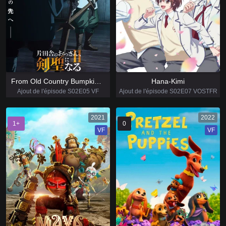
From Old Country Bumpkin to Master Swordsman
Hana-Kimi
Ajout de l'épisode S02E05 VF
Ajout de l'épisode S02E07 VOSTFR
2021
2022
1+
0
VF
VF