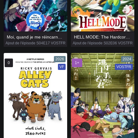
Moi, quand je me réincarne en Slime
HELL MODE: The Hardcore Gamer Dominates in Another World with Garbage Balancing
Ajout de l'épisode S04E17 VOSTFR
Ajout de l'épisode S02E06 VOSTFR
2026
2024
0
1+
VF
VOSTFR