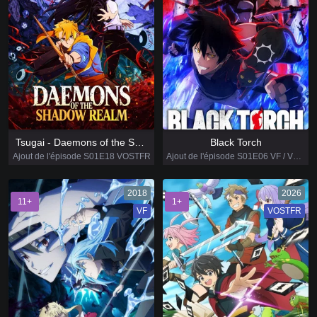
Tsugai - Daemons of the Shadow Realm
Black Torch
Ajout de l'épisode S01E18 VOSTFR
Ajout de l'épisode S01E06 VF / VOSTFR
2018
2026
11+
1+
VF
VOSTFR