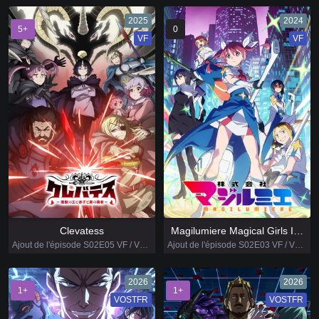
2025
2024
5+
0
VF
VF
Clevatess
Magilumiere Magical Girls Inc.
Ajout de l'épisode S02E05 VF / VOSTFR
Ajout de l'épisode S02E03 VF / VOSTFR
2026
2026
1+
1+
VOSTFR
VOSTFR