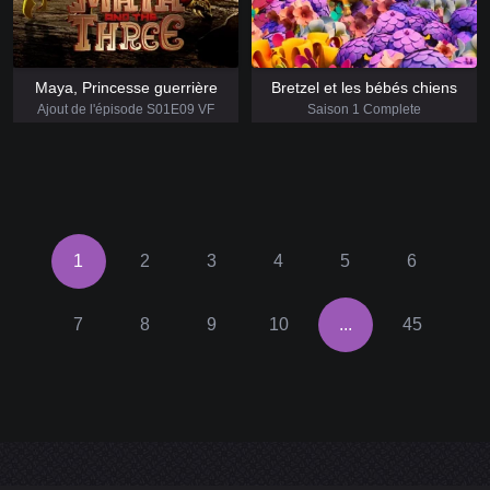
Maya, Princesse guerrière
Bretzel et les bébés chiens
Ajout de l'épisode S01E09 VF
Saison 1 Complete
1
2
3
4
5
6
7
8
9
10
...
45