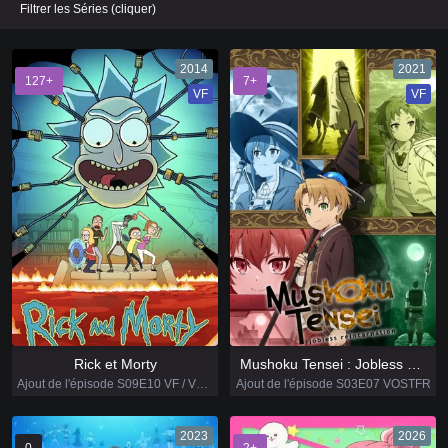
Filtrer les Séries (cliquer)
2014
2021
127+
7+
VF
VF
Rick et Morty
Mushoku Tensei : Jobless Reincarnation
Ajout de l'épisode S09E10 VF / VOSTFR
Ajout de l'épisode S03E07 VOSTFR
2023
2026
0
2+