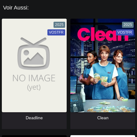
Voir Aussi:
2025
2025
VOSTFR
VF
VOSTFR
VF
[catlist=13]
[/catlist] [catlist=12]
[/catlist]
[catlist=13]
[/catlist] [catlist=12]
[/catlist]
Deadline
Clean