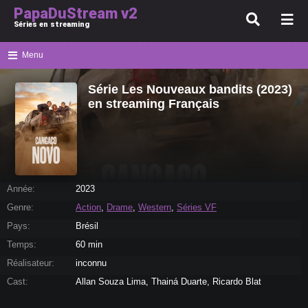
PapaDuStream v2
Séries en streaming
Menu
Série Les Nouveaux bandits (2023)
en streaming Français
Année:
2023
Genre:
Action
,
Drame
,
Western
,
Séries VF
Pays:
Brésil
Temps:
60 min
Réalisateur:
inconnu
Cast:
Allan Souza Lima, Thainá Duarte, Ricardo Blat