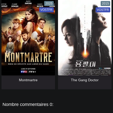
2025
2015
VOSTFR
VF
VOSTFR
VF
[catlist=13]
[/catlist] [catlist=12]
[/catlist]
[catlist=13]
[/catlist] [catlist=12]
[/catlist]
Montmartre
The Gang Doctor
Nombre commentaires 0: