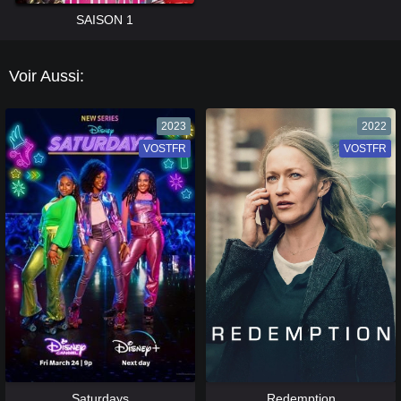
SAISON 1
Voir Aussi:
2023
2022
VOSTFR
VF
VOSTFR
VF
[catlist=13]
[/catlist] [catlist=12]
[/catlist]
[catlist=13]
[/catlist] [catlist=12]
[/catlist]
Saturdays
Redemption