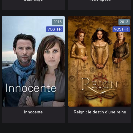
2016
2013
VOSTFR
VF
VOSTFR
VF
[catlist=13]
[/catlist] [catlist=12]
[/catlist]
[catlist=13]
[/catlist] [catlist=12]
[/catlist]
Innocente
Reign : le destin d'une reine