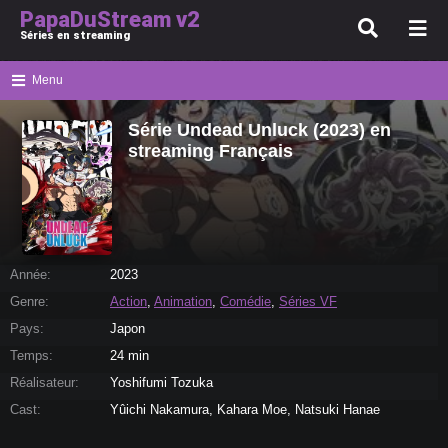
PapaDuStream v2
Séries en streaming
Menu
Série Undead Unluck (2023) en
streaming Français
Année:
2023
Genre:
Action
,
Animation
,
Comédie
,
Séries VF
Pays:
Japon
Temps:
24 min
Réalisateur:
Yoshifumi Tozuka
Cast:
Yûichi Nakamura, Kahara Moe, Natsuki Hanae