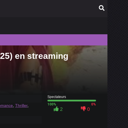
025) en streaming
010
009
008
007
006
Spectateurs
100%
0%
omance
,
Thriller
,
2
0