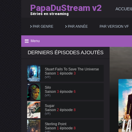
PapaDuStream v2
ACCUEI
Séries en streaming
PAR GENRE
PAR ANNÉE
PAR VERSION VF
Menu
DERNIERS ÉPISODES AJOUTÉS
Action
2025
Documentaire
Animation
2024
Drame
Stuart Fails To Save The Universe
Saison
1
épisode
3
Aventure
2023
Famille
(VF)
Biopic
2022
Fantastique
Silo
Saison
3
épisode
6
(VF)
Comédie
2021
Guerre
Sugar
Saison
2
épisode
8
(VF)
Sterling Point
Saison
1
épisode
8
(VF)