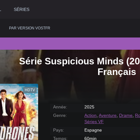
L
SÉRIES
PAR VERSION VOSTFR
Série Suspicious Minds (2
2020
Historique
2015
Romance
2
Français
2019
Horreur
2014
Science fiction
2
2018
Judiciaire
2013
Thriller
2
HDTV
2017
Musical
2012
Western
2
2016
Policier
2011
2
Année:
2025
Genre:
Action
,
Aventure
,
Drame
,
R
Séries VF
Pays:
Espagne
Temps:
60min