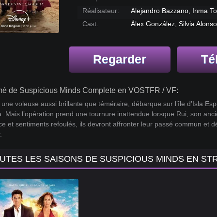
Réalisateur:
Alejandro Bazzano, Inma To
Cast:
Álex González, Silvia Alonso
Regarder
Té
é de Suspicious Minds Complete en VOSTFR / VF:
une voleuse aussi brillante que téméraire, débarque sur l’île d’Isla E
 Mais l’opération prend une tournure inattendue lorsque Rui, son ancien
e et sentiments refoulés, ils devront affronter leur passé commun et déc
.
UTES LES SAISONS DE SUSPICIOUS MINDS EN ST