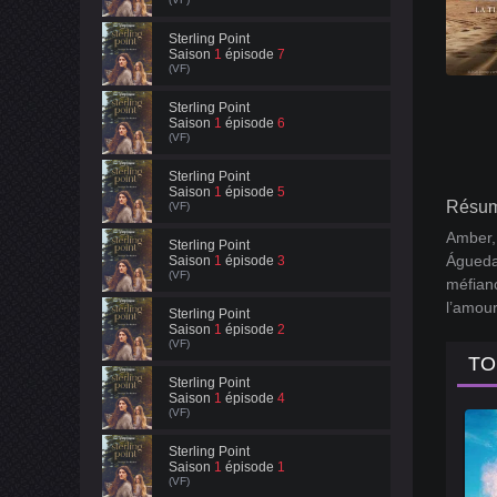
Sterling Point
Saison
1
épisode
7
(VF)
Sterling Point
Saison
1
épisode
6
(VF)
Sterling Point
Saison
1
épisode
5
Résum
(VF)
Amber, 
Sterling Point
Águeda.
Saison
1
épisode
3
(VF)
méfianc
l’amour
Sterling Point
Saison
1
épisode
2
(VF)
TO
Sterling Point
Saison
1
épisode
4
(VF)
Sterling Point
Saison
1
épisode
1
(VF)