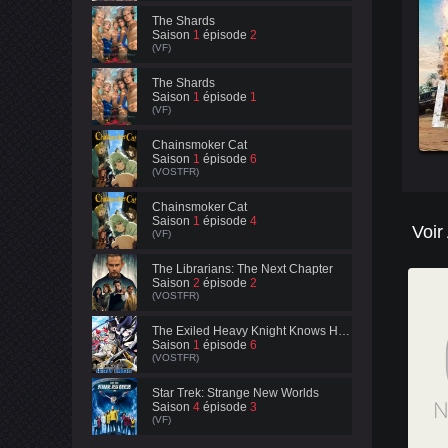
The Shards
Saison
1
épisode
2
(VF)
The Shards
Saison
1
épisode
1
(VF)
Chainsmoker Cat
Saison
1
épisode
6
(VOSTFR)
Chainsmoker Cat
Saison
1
épisode
4
Voir
(VF)
The Librarians: The Next Chapter
Saison
2
épisode
2
(VOSTFR)
The Exiled Heavy Knight Knows How to Game the System
Saison
1
épisode
6
(VOSTFR)
Star Trek: Strange New Worlds
Saison
4
épisode
3
(VF)