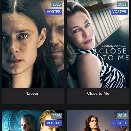
2025
2021
VOSTFR
VF
VOSTFR
VF
[catlist=13]
[/catlist] [catlist=12]
[/catlist]
[catlist=13]
[/catlist] [catlist=12]
[/catlist]
L/over
Close to Me
2008
2015
VOSTFR
VF
VOSTFR
VF