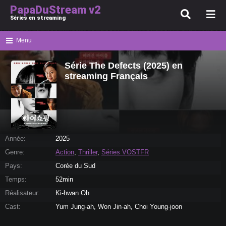
PapaDuStream v2
Séries en streaming
Menu
Série The Defects (2025) en
streaming Français
Année:
2025
Genre:
Action
,
Thriller
,
Séries VOSTFR
Pays:
Corée du Sud
Temps:
52min
Réalisateur:
Ki-hwan Oh
Cast:
Yum Jung-ah, Won Jin-ah, Choi Young-joon