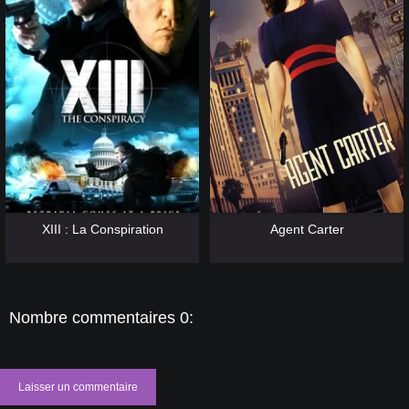
[catlist=13]
[/catlist] [catlist=12]
[/catlist]
[catlist=13]
[/catlist] [catlist=12]
[/catlist]
XIII : La Conspiration
Agent Carter
Nombre commentaires 0:
Laisser un commentaire