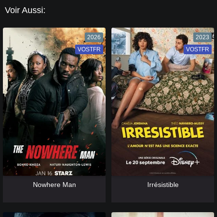
Voir Aussi:
2026
2023
VOSTFR
VF
VOSTFR
VF
[catlist=13]
[/catlist] [catlist=12]
[/catlist]
[catlist=13]
[/catlist] [catlist=12]
[/catlist]
Nowhere Man
Irrésistible