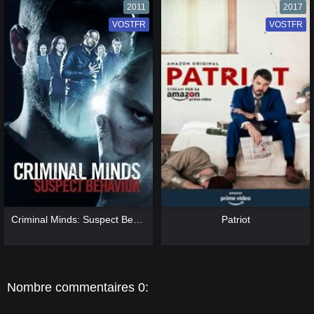
2011
2017
VOSTFR
VF
VOSTFR
VF
[catlist=13]
[/catlist] [catlist=12]
[/catlist]
[catlist=13]
[/catlist] [catlist=12]
[/catlist]
Criminal Minds: Suspect Behavior
Patriot
Nombre commentaires 0: