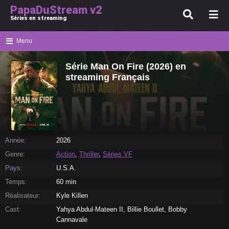
PapaDuStream v2
Séries en streaming
Menu
Série Man On Fire (2026) en
streaming Français
Année:
2026
Genre:
Action
,
Thriller
,
Séries VF
Pays:
U.S.A.
Temps:
60 min
Réalisateur:
Kyle Killen
Cast:
Yahya Abdul-Mateen II, Billie Boullet, Bobby
Cannavale