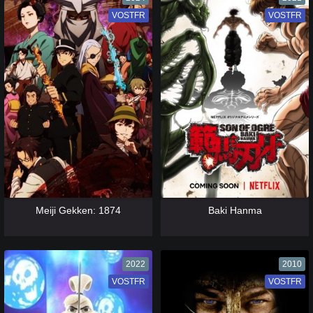
VOSTFR
VF
VOSTFR
VF
[catlist=13]
[/catlist] [catlist=12]
[/catlist]
[catlist=13]
[/catlist] [catlist=12]
[/catlist]
Meiji Gekken: 1874
Baki Hanma
2022
2010
VOSTFR
VF
VOSTFR
VF