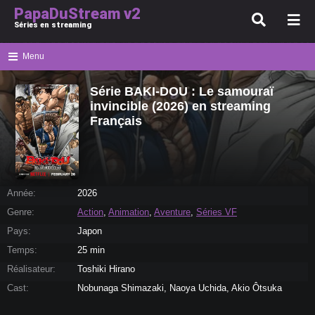
PapaDuStream v2
Séries en streaming
Menu
Série BAKI-DOU : Le samouraï
invincible (2026) en streaming
Français
Année:
2026
Genre:
Action
,
Animation
,
Aventure
,
Séries VF
Pays:
Japon
Temps:
25 min
Réalisateur:
Toshiki Hirano
Cast:
Nobunaga Shimazaki, Naoya Uchida, Akio Ôtsuka