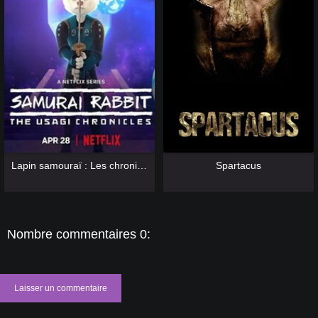
[catlist=13]
[/catlist] [catlist=12]
[/catlist]
[catlist=13]
[/catlist] [catlist=12]
[/catlist]
Lapin samouraï : Les chroniques d'Usagi
Spartacus
Nombre commentaires 0:
Laisser un commentaire