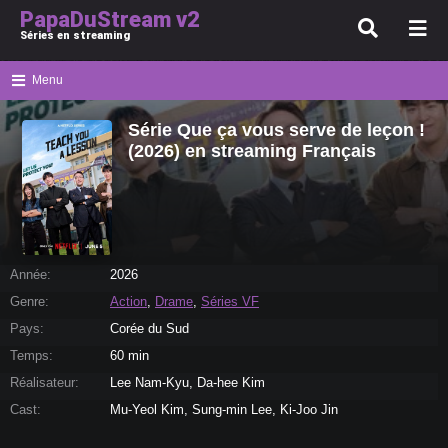
PapaDuStream v2
Séries en streaming
Menu
Série Que ça vous serve de leçon !
(2026) en streaming Français
Année:
2026
Genre:
Action
,
Drame
,
Séries VF
Pays:
Corée du Sud
Temps:
60 min
Réalisateur:
Lee Nam-Kyu, Da-hee Kim
Cast:
Mu-Yeol Kim, Sung-min Lee, Ki-Joo Jin