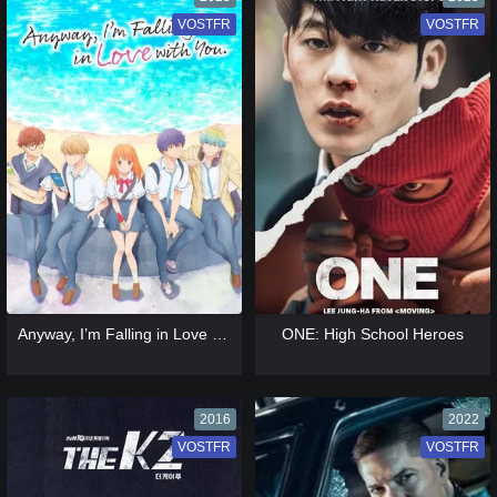
VOSTFR
VF
VOSTFR
VF
[catlist=13]
[/catlist] [catlist=12]
[/catlist]
[catlist=13]
[/catlist] [catlist=12]
[/catlist]
Anyway, I’m Falling in Love with You
ONE: High School Heroes
2016
2022
VOSTFR
VF
VOSTFR
VF