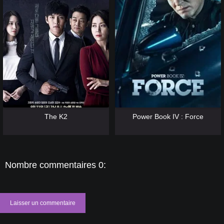
[catlist=13]
[/catlist] [catlist=12]
[/catlist]
[catlist=13]
[/catlist] [catlist=12]
[/catlist]
The K2
Power Book IV : Force
Nombre commentaires 0:
Laisser un commentaire