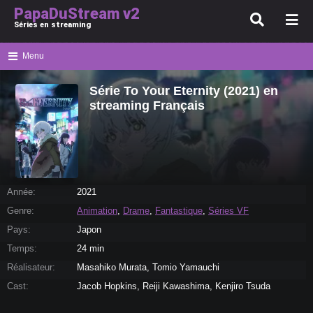
PapaDuStream v2
Séries en streaming
Menu
Série To Your Eternity (2021) en
streaming Français
Année:
2021
Genre:
Animation
,
Drame
,
Fantastique
,
Séries VF
Pays:
Japon
Temps:
24 min
Réalisateur:
Masahiko Murata, Tomio Yamauchi
Cast:
Jacob Hopkins, Reiji Kawashima, Kenjiro Tsuda