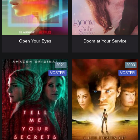
[catlist=13]
[/catlist] [catlist=12]
[/catlist]
[catlist=13]
[/catlist] [catlist=12]
[/catlist]
Open Your Eyes
Doom at Your Service
2021
2003
VOSTFR
VF
VOSTFR
VF