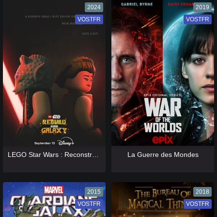
2024
2019
VOSTFR
VF
VOSTFR
VF
[catlist=13]
[/catlist] [catlist=12]
[/catlist]
[catlist=13]
[/catlist] [catlist=12]
[/catlist]
LEGO Star Wars : Reconstruire la Galaxie
La Guerre des Mondes
2015
2018
VOSTFR
VF
VOSTFR
VF