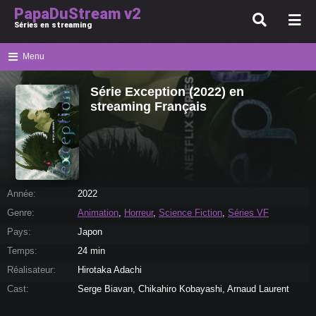
PapaDuStream v2
Séries en streaming
Menu
Série Exception (2022) en
streaming Français
Année:
2022
Genre:
Animation
,
Horreur
,
Science Fiction
,
Séries VF
Pays:
Japon
Temps:
24 min
Réalisateur:
Hirotaka Adachi
Cast:
Serge Biavan, Chikahiro Kobayashi, Arnaud Laurent