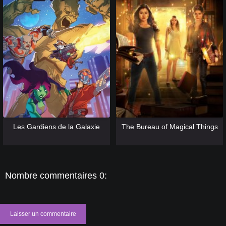
[catlist=13]
[/catlist] [catlist=12]
[/catlist]
[catlist=13]
[/catlist] [catlist=12]
[/catlist]
Les Gardiens de la Galaxie
The Bureau of Magical Things
Nombre commentaires 0:
Laisser un commentaire