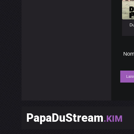
[catlist
D
[catlist
Nom
Lais
PapaDuStream
.KIM