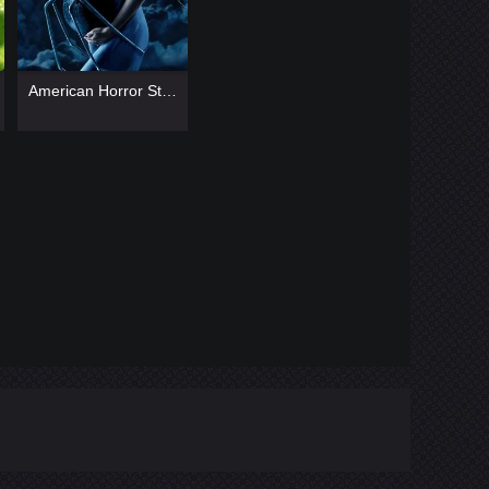
[catlist=13]
[/catlist]
American Horror Story
[catlist=12]
[/catlist]