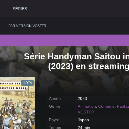
L
SÉRIES
PAR VERSION VOSTFR
Série Handyman Saitou i
2020
Historique
2015
Romance
2
(2023) en streamin
2019
Horreur
2014
Science fiction
2
2018
Judiciaire
2013
Thriller
2
HDTV
2017
Musical
2012
Western
2
2016
Policier
2011
2
Année:
2023
Genre:
Animation
,
Comédie
,
Fantas
VOSTFR
Pays:
Japon
Temps:
24 min