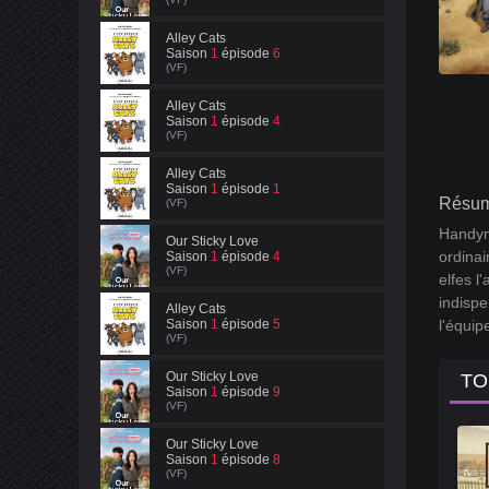
Alley Cats
Saison
1
épisode
6
(VF)
Alley Cats
Saison
1
épisode
4
(VF)
Alley Cats
Saison
1
épisode
1
Résum
(VF)
Handyma
Our Sticky Love
ordinai
Saison
1
épisode
4
(VF)
elfes l
indispe
Alley Cats
Saison
1
épisode
5
l'équip
(VF)
Our Sticky Love
TO
Saison
1
épisode
9
(VF)
Our Sticky Love
Saison
1
épisode
8
(VF)