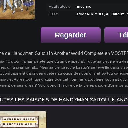
Réalisateur:
inconnu
Cast:
Ryohei Kimura, Ai Fairouz
Regarder
Té
é de Handyman Saitou in Another World Complete en VOSTFR
n Saitou n'a jamais été quelqu'un de spécial. Toute sa vie, il a eu 
res, un travail banal... Mais sa vie bascule lorsqu'il se réveille dans u
'accompagnent dans des quêtes au cœur des donjons et Saitou caresse p
nsable. Après tout, qui d'autre que cet homme à tout faire pourrait ouvri
ement de ses alliés ? Voici donc l'histoire de la vie épanouie d'une pers
UTES LES SAISONS DE HANDYMAN SAITOU IN AN