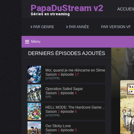
PapaDuStream v2
ACCUEI
Séries en streaming
PAR GENRE
PAR ANNÉE
PAR VERSION VF
Menu
DERNIERS ÉPISODES AJOUTÉS
Action
2025
Documentaire
Animation
2024
Drame
Moi, quand je me réincarne en Slime
Saison
4
épisode
17
Aventure
2023
Famille
(VOSTFR)
Biopic
2022
Fantastique
Operation Safed Sagar
Saison
1
épisode
4
(VF)
Comédie
2021
Guerre
HELL MODE: The Hardcore Gamer Dominates in Another World with Garbage Balancing
Saison
2
épisode
6
(VOSTFR)
Our Sticky Love
Saison
1
épisode
5
(VF)