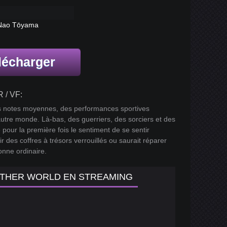
, Nao Tōyama
lécharger
 / VF:
des notes moyennes, des performances sportives
n autre monde. Là-bas, des guerriers, des sorciers et des
our la première fois le sentiment de se sentir
r des coffres à trésors verrouillés ou saurait réparer
onne ordinaire.
OTHER WORLD EN STREAMING