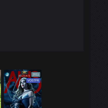
2011
VOSTFR
VF