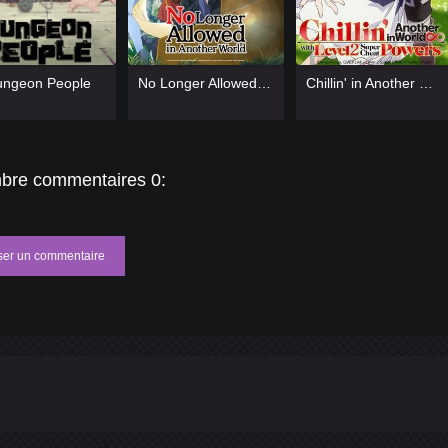
=13]
[/catlist]
[catlist=13]
[/catlist]
[catlist=13]
[/catlist]
ungeon People
No Longer Allowed In Another World
Chillin' in Another World with Level 2 Super Cheat Powers
=12]
[/catlist]
[catlist=12]
[/catlist]
[catlist=12]
[/catlist]
bre commentaires 0:
ser un commentaire