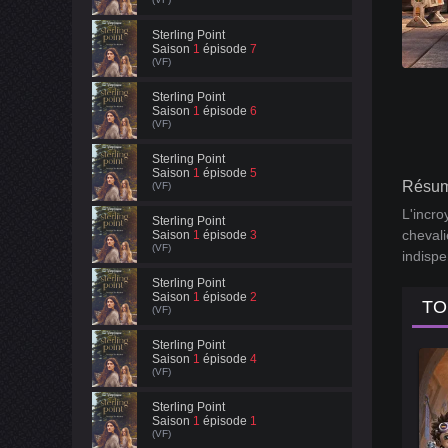
Sterling Point
Saison
1
épisode
7
(VF)
Sterling Point
Saison
1
épisode
6
(VF)
Sterling Point
Saison
1
épisode
5
Résum
(VF)
L'incro
Sterling Point
chevali
Saison
1
épisode
3
(VF)
indispe
Sterling Point
Saison
1
épisode
2
TO
(VF)
Sterling Point
Saison
1
épisode
4
(VF)
Sterling Point
Saison
1
épisode
1
(VF)