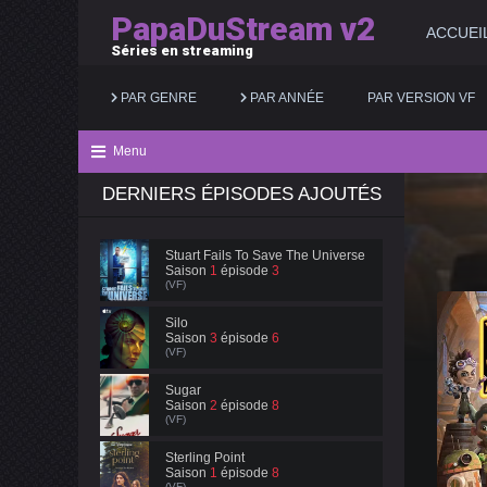
PapaDuStream v2
ACCUEI
Séries en streaming
PAR GENRE
PAR ANNÉE
PAR VERSION VF
Menu
DERNIERS ÉPISODES AJOUTÉS
Action
2025
Documentaire
Animation
2024
Drame
Stuart Fails To Save The Universe
Saison
1
épisode
3
Aventure
2023
Famille
(VF)
Biopic
2022
Fantastique
Silo
Saison
3
épisode
6
(VF)
Comédie
2021
Guerre
Sugar
Saison
2
épisode
8
(VF)
Sterling Point
Saison
1
épisode
8
(VF)