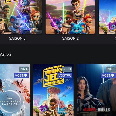
SAISON 3
SAISON 2
 Aussi:
2021
2023
2019
VOSTFR
VF
VOSTFR
VF
VOSTFR
VF