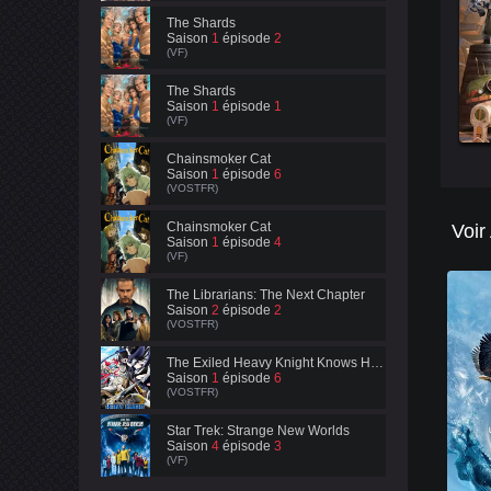
The Shards
Saison
1
épisode
2
(VF)
The Shards
Saison
1
épisode
1
(VF)
Chainsmoker Cat
Saison
1
épisode
6
(VOSTFR)
Chainsmoker Cat
Voir
Saison
1
épisode
4
(VF)
The Librarians: The Next Chapter
Saison
2
épisode
2
(VOSTFR)
The Exiled Heavy Knight Knows How to Game the System
Saison
1
épisode
6
(VOSTFR)
Star Trek: Strange New Worlds
Saison
4
épisode
3
(VF)