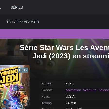
L
SÉRIES
PAR VERSION VOSTFR
Série Star Wars Les Avent
2020
Historique
2015
Romance
2
Jedi (2023) en stream
2019
Horreur
2014
Science fiction
2
2018
Judiciaire
2013
Thriller
2
HDTV
2017
Musical
2012
Western
2
2016
Policier
2011
2
Année:
2023
Genre:
Animation
,
Aventure
,
Scienc
Pays:
U.S.A.
Temps:
24 min