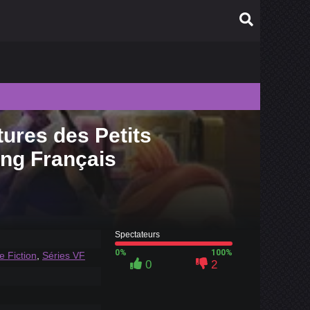
ures des Petits
010
ing Français
009
008
007
006
Spectateurs
0%
100%
e Fiction
,
Séries VF
0
2