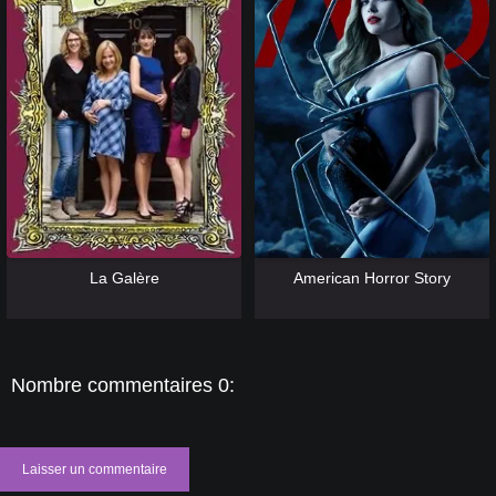
[catlist=13]
[/catlist] [catlist=12]
[/catlist]
[catlist=13]
[/catlist] [catlist=12]
[/catlist]
La Galère
American Horror Story
Nombre commentaires 0:
Laisser un commentaire