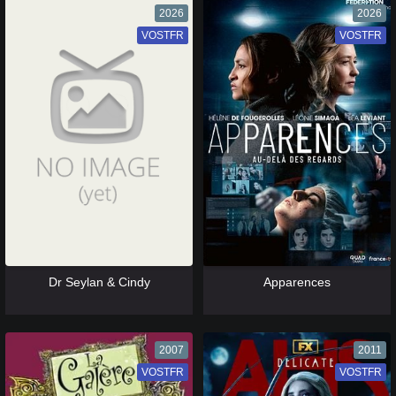
2026
2026
VOSTFR
VF
VOSTFR
VF
[catlist=13]
[/catlist] [catlist=12]
[/catlist]
[catlist=13]
[/catlist] [catlist=12]
[/catlist]
Dr Seylan & Cindy
Apparences
2007
2011
VOSTFR
VF
VOSTFR
VF