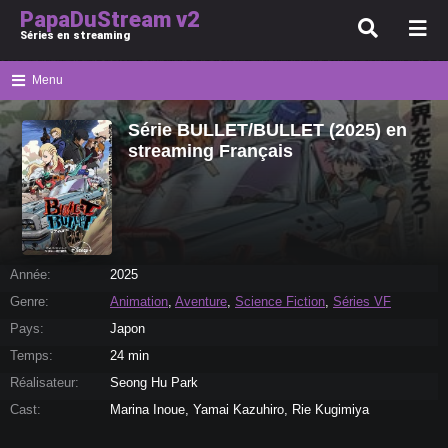
PapaDuStream v2
Séries en streaming
Menu
Série BULLET/BULLET (2025) en
streaming Français
Année:
2025
Genre:
Animation
,
Aventure
,
Science Fiction
,
Séries VF
Pays:
Japon
Temps:
24 min
Réalisateur:
Seong Hu Park
Cast:
Marina Inoue, Yamai Kazuhiro, Rie Kugimiya