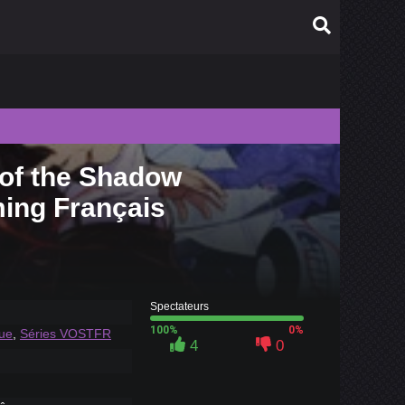
 of the Shadow
010
ming Français
009
008
007
006
Spectateurs
100%
0%
que
,
Séries VOSTFR
4
0