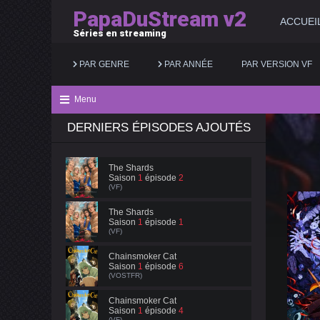
PapaDuStream v2
ACCUEI
Séries en streaming
PAR GENRE
PAR ANNÉE
PAR VERSION VF
Menu
DERNIERS ÉPISODES AJOUTÉS
Action
2025
Documentaire
Animation
2024
Drame
The Shards
Saison
1
épisode
2
Aventure
2023
Famille
(VF)
Biopic
2022
Fantastique
The Shards
Saison
1
épisode
1
(VF)
Comédie
2021
Guerre
Chainsmoker Cat
Saison
1
épisode
6
(VOSTFR)
Chainsmoker Cat
Saison
1
épisode
4
(VF)