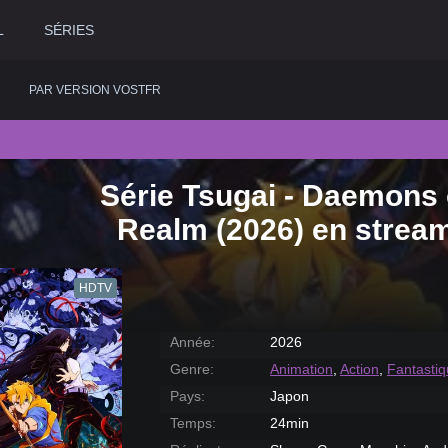
L
SÉRIES
PAR VERSION VOSTFR
Série Tsugai - Daemons
2020
Historique
2015
Romance
2
Realm (2026) en strea
2019
Horreur
2014
Science fiction
2
2018
Judiciaire
2013
Thriller
2
HDTV
2017
Musical
2012
Western
2
2016
Policier
2011
2
Année:
2026
Genre:
Animation
,
Action
,
Fantasti
Pays:
Japon
Temps:
24min