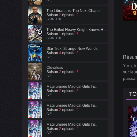
The Librarians: The Next Chapter
Saison
2
épisode
2
(VOSTFR)
The Exiled Heavy Knight Knows How to Game the System
Saison
1
épisode
6
(VOSTFR)
Star Trek: Strange New Worlds
Saison
4
épisode
3
Résum
(VF)
Yuru, l
Clevatess
sur leu
Saison
2
épisode
5
(VF)
puissan
Magilumiere Magical Girls Inc.
Saison
2
épisode
3
TO
(VF)
Magilumiere Magical Girls Inc.
Saison
2
épisode
2
(VF)
Magilumiere Magical Girls Inc.
Saison
2
épisode
4
(VF)