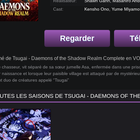
Réalisateur:
Shawn Gann, Masahiro And
Cast:
Kensho Ono, Yume Miyamot
Regarder
Té
é de Tsugai - Daemons of the Shadow Realm Complete en VO
e chasseur, vit séparé de sa sœur jumelle Asa, enfermée dans une prison
r naissance et lorsque leur paisible village est attaqué par de mystér
t duo de créatures appelé “Tsugai”
UTES LES SAISONS DE TSUGAI - DAEMONS OF T