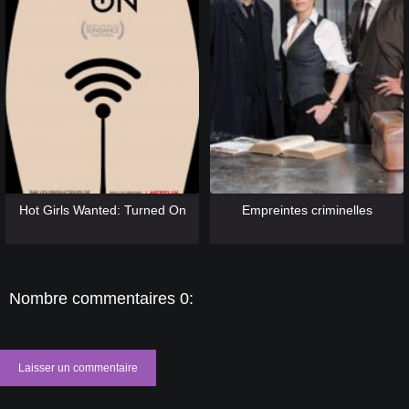
[catlist=13]
[/catlist] [catlist=12]
[/catlist]
[catlist=13]
[/catlist] [catlist=12]
[/catlist]
Hot Girls Wanted: Turned On
Empreintes criminelles
Nombre commentaires 0:
Laisser un commentaire