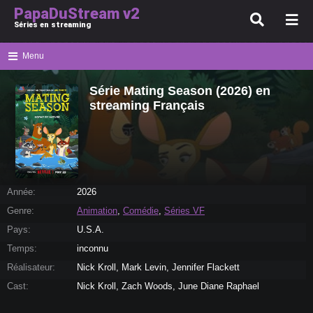
PapaDuStream v2
Séries en streaming
Menu
Série Mating Season (2026) en
streaming Français
Année:
2026
Genre:
Animation
,
Comédie
,
Séries VF
Pays:
U.S.A.
Temps:
inconnu
Réalisateur:
Nick Kroll, Mark Levin, Jennifer Flackett
Cast:
Nick Kroll, Zach Woods, June Diane Raphael