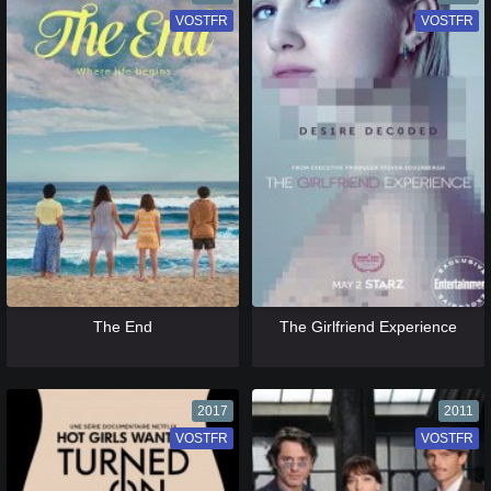
VOSTFR
VF
VOSTFR
VF
[catlist=13]
[/catlist] [catlist=12]
[/catlist]
[catlist=13]
[/catlist] [catlist=12]
[/catlist]
The End
The Girlfriend Experience
2017
2011
VOSTFR
VF
VOSTFR
VF