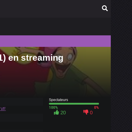
1) en streaming
010
009
008
007
006
Spectateurs
100%
0%
 VF
20
0