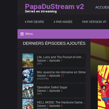
PapaDuStream v2
ACCUEI
Séries en streaming
PAR GENRE
PAR ANNÉE
PAR VERSION VF
Menu
DERNIERS ÉPISODES AJOUTÉS
Action
2025
Documentaire
Animation
2024
Drame
Life, Larry and The Pursuit of Unhappiness
Saison
1
épisode
7
Aventure
2023
Famille
(VF)
Biopic
2022
Fantastique
Moi, quand je me réincarne en Slime
Saison
4
épisode
17
(VOSTFR)
Comédie
2021
Guerre
Operation Safed Sagar
Saison
1
épisode
4
(VF)
HELL MODE: The Hardcore Gamer Dominates in Another World with Garbage Balancing
Saison
2
épisode
6
(VOSTFR)