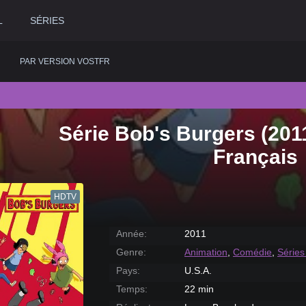
L
SÉRIES
PAR VERSION VOSTFR
Série Bob's Burgers (201
2020
Historique
2015
Romance
2
Français
2019
Horreur
2014
Science fiction
2
2018
Judiciaire
2013
Thriller
2
HDTV
2017
Musical
2012
Western
2
2016
Policier
2011
2
Année:
2011
Genre:
Animation
,
Comédie
,
Séries
Pays:
U.S.A.
Temps:
22 min