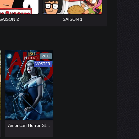
SAISON 2
SAISON 1
2011
VOSTFR
VF
[catlist=13]
[/catlist]
American Horror Story
[catlist=12]
[/catlist]