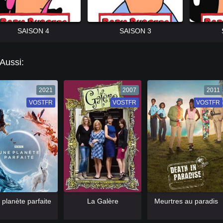
SAISON 4
SAISON 3
 Aussi:
2021
2007
2011
VOSTFR
VF
VOSTFR
VF
VOSTFR
VF
=13]
[/catlist]
[catlist=13]
[/catlist]
[catlist=13]
[/catlist]
planète parfaite
La Galère
Meurtres au paradis
=12]
[/catlist]
[catlist=12]
[/catlist]
[catlist=12]
[/catlist]