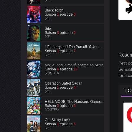
Black Torch
Saison
1
épisode
6
(VF)
Silo
Saison
3
épisode
6
(VF)
Life, Larry and The Pursuit of Unhappiness
Saison
1
épisode
7
Résum
(VF)
Petit p
Moi, quand je me réincarne en Slime
Sensibl
Saison
4
épisode
17
(VOSTFR)
torts c
Operation Safed Sagar
Saison
1
épisode
4
TO
(VF)
HELL MODE: The Hardcore Gamer Dominates in Another World with Garbage Balancing
Saison
2
épisode
6
(VOSTFR)
Our Sticky Love
Saison
1
épisode
5
(VF)