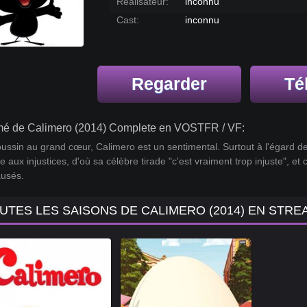
Réalisateur:
inconnu
Cast:
inconnu
Regarder
Té
é de Calimero (2014) Complete en VOSTFR / VF:
oussin au grand cœur, Calimero est un sentimental. Surtout à l'égard de 
e aux injustices, d'où sa célèbre tirade "c'est vraiment trop injuste", et
ausés.
UTES LES SAISONS DE CALIMERO (2014) EN STRE