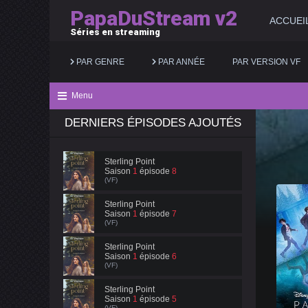
PapaDuStream v2
ACCUEI
Séries en streaming
PAR GENRE
PAR ANNÉE
PAR VERSION VF
Menu
DERNIERS ÉPISODES AJOUTÉS
Action
2025
Documentaire
Animation
2024
Drame
Sterling Point
Saison
1
épisode
8
Aventure
2023
Famille
(VF)
Biopic
2022
Fantastique
Sterling Point
Saison
1
épisode
7
(VF)
Comédie
2021
Guerre
Sterling Point
Saison
1
épisode
6
(VF)
Sterling Point
Saison
1
épisode
5
(VF)