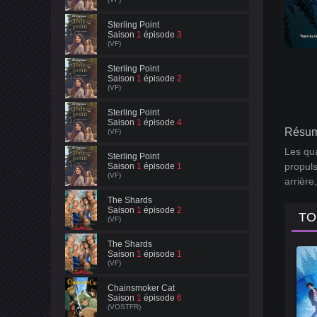
Sterling Point
Saison
1
épisode
3
(VF)
Sterling Point
Saison
1
épisode
2
(VF)
Sterling Point
Saison
1
épisode
4
Résum
(VF)
Les qua
Sterling Point
propuls
Saison
1
épisode
1
(VF)
arrière
The Shards
Saison
1
épisode
2
TO
(VF)
The Shards
Saison
1
épisode
1
(VF)
Chainsmoker Cat
Saison
1
épisode
6
(VOSTFR)