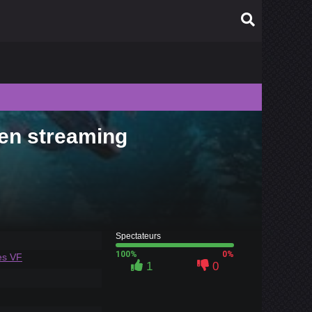
 en streaming
010
009
008
007
006
Spectateurs
100%
0%
es VF
1
0