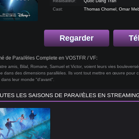
Réalisateur:
Quoc Dang Tran
Cast:
Thomas Chomel, Omar Mebr
Regarder
Té
é de Para//èles Complete en VOSTFR / VF:
tre amis, Bilal, Romane, Samuel et Victor, voient leurs vies boulevers
e dans des dimensions parallèles. Ils vont tout mettre en œuvre pour c
, dans leur monde "d'avant".
UTES LES SAISONS DE PARA//ÈLES EN STREAMIN