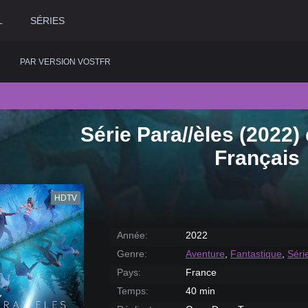
L
SÉRIES
PAR VERSION VOSTFR
Série Para//èles (2022)
2020
Historique
2015
Romance
2
Français
2019
Horreur
2014
Science fiction
2
2018
Judiciaire
2013
Thriller
2
HDTV
2017
Musical
2012
Western
2
2016
Policier
2011
2
Année:
2022
Genre:
Aventure
,
Fantastique
,
Séri
Pays:
France
Temps:
40 min