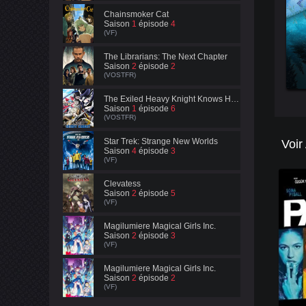
Chainsmoker Cat
Saison
1
épisode
4
(VF)
The Librarians: The Next Chapter
Saison
2
épisode
2
(VOSTFR)
The Exiled Heavy Knight Knows How to Game the System
Saison
1
épisode
6
(VOSTFR)
Star Trek: Strange New Worlds
Voir
Saison
4
épisode
3
(VF)
Clevatess
Saison
2
épisode
5
(VF)
Magilumiere Magical Girls Inc.
Saison
2
épisode
3
(VF)
Magilumiere Magical Girls Inc.
Saison
2
épisode
2
(VF)