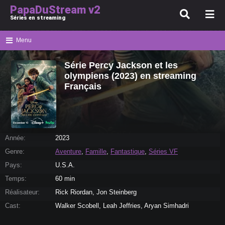
PapaDuStream v2
Séries en streaming
Menu
Série Percy Jackson et les
olympiens (2023) en streaming
Français
Année:
2023
Genre:
Aventure
,
Famille
,
Fantastique
,
Séries VF
Pays:
U.S.A.
Temps:
60 min
Réalisateur:
Rick Riordan, Jon Steinberg
Cast:
Walker Scobell, Leah Jeffries, Aryan Simhadri