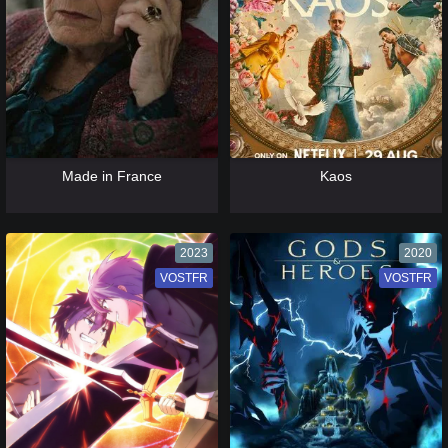
[catlist=13]
[/catlist] [catlist=12]
[/catlist]
[catlist=13]
[/catlist] [catlist=12]
[/catlist]
Made in France
Kaos
2023
2020
VOSTFR
VF
VOSTFR
VF