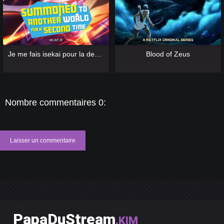
[catlist=13]
[/catlist] [catlist=12]
[/catlist]
[catlist=13]
[/catlist] [catlist=12]
[/catlist]
Je me fais isekai pour la deuxième fois... Ça commence à faire beaucoup.
Blood of Zeus
Nombre commentaires 0:
Laisser un commentaire
PapaDuStream
.KIM