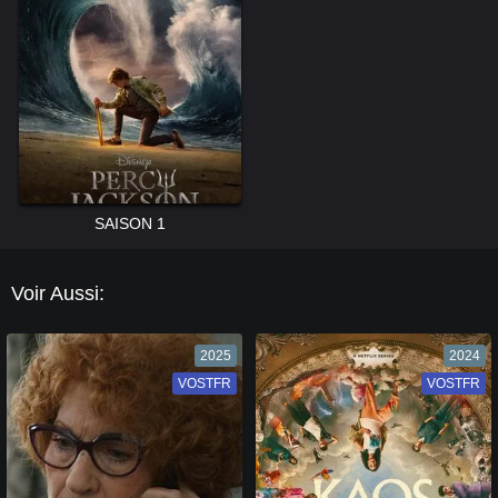
SAISON 1
Voir Aussi:
2025
2024
VOSTFR
VF
VOSTFR
VF