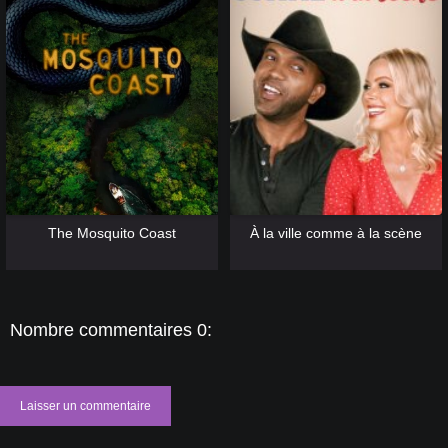
[catlist=13]
[/catlist] [catlist=12]
[/catlist]
[catlist=13]
[/catlist] [catlist=12]
[/catlist]
The Mosquito Coast
À la ville comme à la scène
Nombre commentaires 0:
Laisser un commentaire