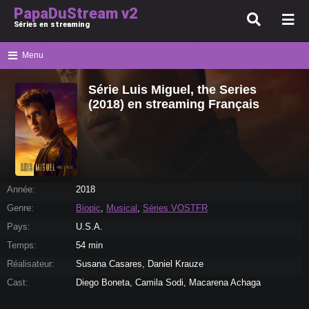
PapaDuStream v2
Séries en streaming
Menu
Série Luis Miguel, the Series
(2018) en streaming Français
Année:
2018
Genre:
Biopic
,
Musical
,
Séries VOSTFR
Pays:
U.S.A.
Temps:
54 min
Réalisateur:
Susana Casares, Daniel Krauze
Cast:
Diego Boneta, Camila Sodi, Macarena Achaga