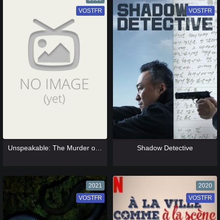
VOSTFR
VF
VOSTFR
VF
[catlist=13]
[/catlist] [catlist=12]
[/catlist]
[catlist=13]
[/catlist] [catlist=12]
[/catlist]
Unspeakable: The Murder of JonBenét Ramsey
Shadow Detective
2021
2020
VOSTFR
VF
VOSTFR
VF