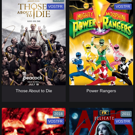
VOSTFR
VF
VOSTFR
VF
[catlist=13]
[/catlist] [catlist=12]
[/catlist]
[catlist=13]
[/catlist] [catlist=12]
[/catlist]
Those About to Die
Power Rangers
2018
2011
VOSTFR
VF
VOSTFR
VF