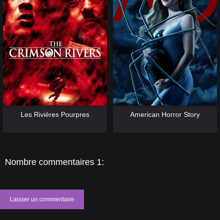
[catlist=13]
[/catlist] [catlist=12]
[/catlist]
[catlist=13]
[/catlist] [catlist=12]
[/catlist]
Les Rivières Pourpres
American Horror Story
Nombre commentaires 1:
Laisser un commentaire