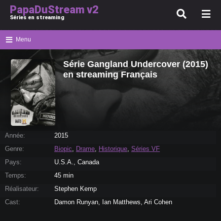
PapaDuStream v2
Séries en streaming
Menu
Série Gangland Undercover (2015)
en streaming Français
Année:
2015
Genre:
Biopic
,
Drame
,
Historique
,
Séries VF
Pays:
U.S.A., Canada
Temps:
45 min
Réalisateur:
Stephen Kemp
Cast:
Damon Runyan, Ian Matthews, Ari Cohen