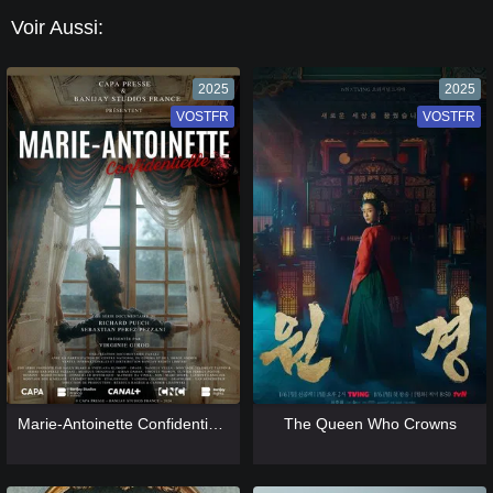
Voir Aussi:
2025
2025
VOSTFR
VF
VOSTFR
VF
[catlist=13]
[/catlist] [catlist=12]
[/catlist]
[catlist=13]
[/catlist] [catlist=12]
[/catlist]
Marie-Antoinette Confidentielle
The Queen Who Crowns