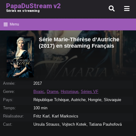
PapaDuStream v2
Séries en streaming
Menu
Série Marie-Thérèse d’Autriche
(2017) en streaming Français
Année:
2017
Genre:
Biopic
,
Drame
,
Historique
,
Séries VF
Pays:
République Tchèque, Autriche, Hongrie, Slovaquie
Temps:
100 min
Réalisateur:
Fritz Karl, Karl Markovics
Cast:
Ursula Strauss, Vojtech Kotek, Tatiana Pauhofová