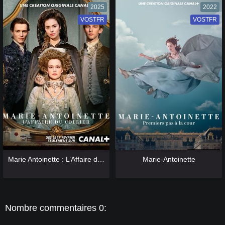
2025
2022
VOSTFR
VF
VOSTFR
VF
[catlist=13]
[/catlist] [catlist=12]
[/catlist]
[catlist=13]
[/catlist] [catlist=12]
[/catlist]
Marie Antoinette : L’Affaire du collier
Marie-Antoinette
Nombre commentaires 0: