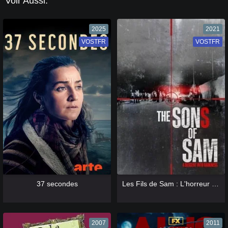
Voir Aussi:
2025
2021
VOSTFR
VF
VOSTFR
VF
[catlist=13]
[/catlist] [catlist=12]
[/catlist]
[catlist=13]
[/catlist] [catlist=12]
[/catlist]
37 secondes
Les Fils de Sam : L'horreur sans fin
2007
2011