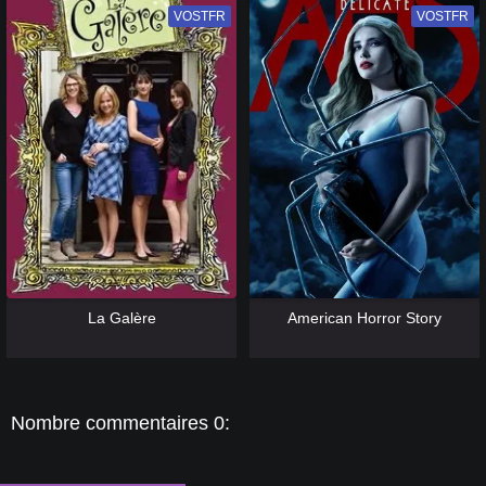
VOSTFR
VF
VOSTFR
VF
[catlist=13]
[/catlist] [catlist=12]
[/catlist]
[catlist=13]
[/catlist] [catlist=12]
[/catlist]
La Galère
American Horror Story
Nombre commentaires 0: