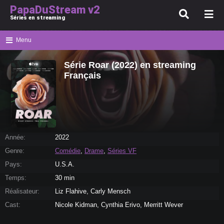
PapaDuStream v2
Séries en streaming
Menu
Série Roar (2022) en streaming
Français
Année:
2022
Genre:
Comédie
,
Drame
,
Séries VF
Pays:
U.S.A.
Temps:
30 min
Réalisateur:
Liz Flahive, Carly Mensch
Cast:
Nicole Kidman, Cynthia Erivo, Merritt Wever