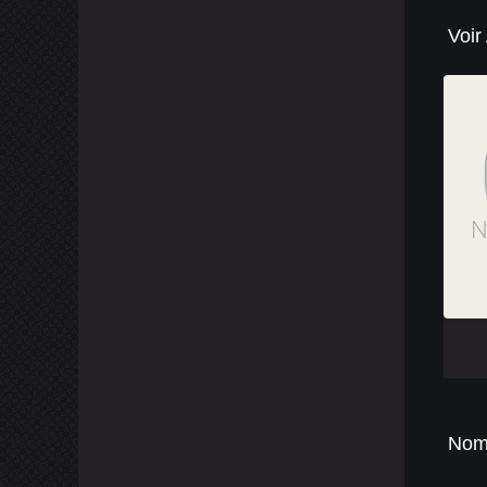
Voir
[catlist
[catlist
Nom