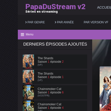
PapaDuStream v2
ACCUEI
Séries en streaming
PAR GENRE
PAR ANNÉE
PAR VERSION VF
Menu
DERNIERS ÉPISODES AJOUTÉS
Action
2025
Documentaire
Animation
2024
Drame
The Shards
Saison
1
épisode
2
Aventure
2023
Famille
(VF)
Biopic
2022
Fantastique
The Shards
Saison
1
épisode
1
(VF)
Comédie
2021
Guerre
Chainsmoker Cat
Saison
1
épisode
6
(VOSTFR)
Chainsmoker Cat
Saison
1
épisode
4
(VF)