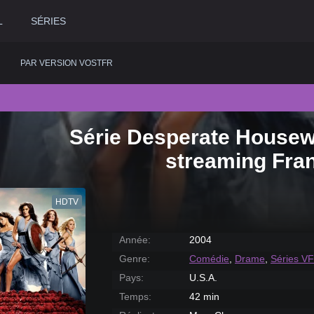
L
SÉRIES
PAR VERSION VOSTFR
Série Desperate Housew
2020
Historique
2015
Romance
2
streaming Fra
2019
Horreur
2014
Science fiction
2
2018
Judiciaire
2013
Thriller
2
HDTV
2017
Musical
2012
Western
2
2016
Policier
2011
2
Année:
2004
Genre:
Comédie
,
Drame
,
Séries VF
Pays:
U.S.A.
Temps:
42 min