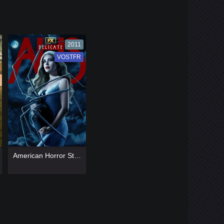
2011
VOSTFR
VF
[catlist=13]
[/catlist]
American Horror Story
[catlist=12]
[/catlist]