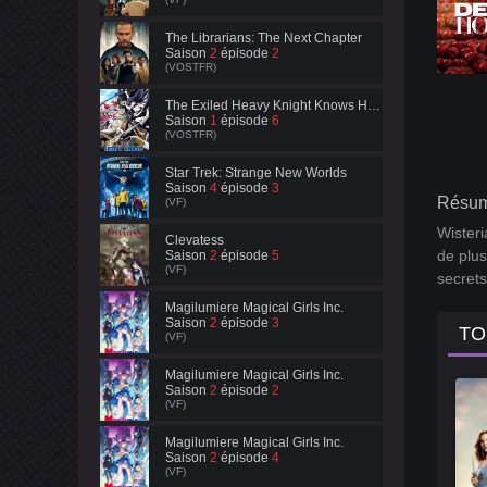
The Librarians: The Next Chapter
Saison
2
épisode
2
(VOSTFR)
The Exiled Heavy Knight Knows How to Game the System
Saison
1
épisode
6
(VOSTFR)
Star Trek: Strange New Worlds
Saison
4
épisode
3
Résum
(VF)
Wisteri
Clevatess
de plus
Saison
2
épisode
5
(VF)
secrets
Magilumiere Magical Girls Inc.
Saison
2
épisode
3
TO
(VF)
Magilumiere Magical Girls Inc.
Saison
2
épisode
2
(VF)
Magilumiere Magical Girls Inc.
Saison
2
épisode
4
(VF)