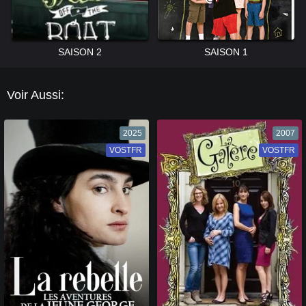
SAISON 2
SAISON 1
Voir Aussi:
2025
2007
VOSTFR
VF
VOSTFR
VF