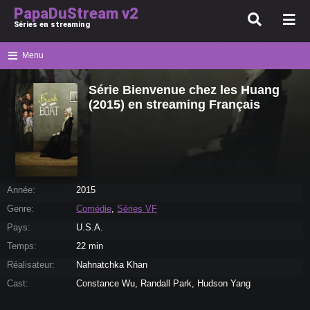
PapaDuStream v2
Séries en streaming
Menu
Série Bienvenue chez les Huang
(2015) en streaming Français
Année:
2015
Genre:
Comédie
,
Séries VF
Pays:
U.S.A.
Temps:
22 min
Réalisateur:
Nahnatchka Khan
Cast:
Constance Wu, Randall Park, Hudson Yang