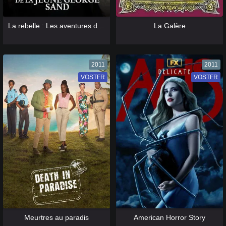
[catlist=13]
[/catlist] [catlist=12]
[/catlist]
[catlist=13]
[/catlist] [catlist=12]
[/catlist]
La rebelle : Les aventures de la jeune George Sand
La Galère
2011
2011
VOSTFR
VF
VOSTFR
VF
[catlist=13]
[/catlist] [catlist=12]
[/catlist]
[catlist=13]
[/catlist] [catlist=12]
[/catlist]
Meurtres au paradis
American Horror Story