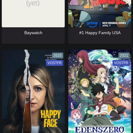
[catlist=13]
[/catlist] [catlist=12]
[/catlist]
[catlist=13]
[/catlist] [catlist=12]
[/catlist]
Baywatch
#1 Happy Family USA
2025
2021
VOSTFR
VF
VOSTFR
VF