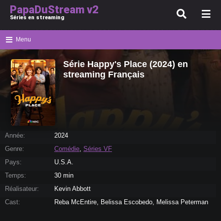
PapaDuStream v2
Séries en streaming
Menu
Série Happy's Place (2024) en
streaming Français
Année:
2024
Genre:
Comédie
,
Séries VF
Pays:
U.S.A.
Temps:
30 min
Réalisateur:
Kevin Abbott
Cast:
Reba McEntire, Belissa Escobedo, Melissa Peterman