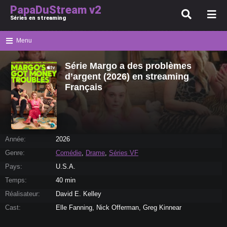
PapaDuStream v2
Séries en streaming
Menu
Série Margo a des problèmes
d’argent (2026) en streaming
Français
Année:
2026
Genre:
Comédie
,
Drame
,
Séries VF
Pays:
U.S.A.
Temps:
40 min
Réalisateur:
David E. Kelley
Cast:
Elle Fanning, Nick Offerman, Greg Kinnear