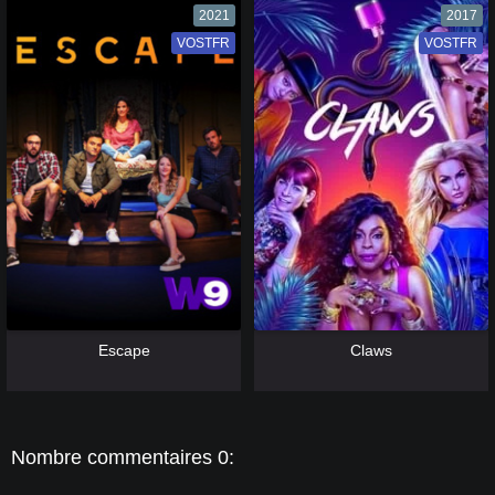
2021
2017
VOSTFR
VF
VOSTFR
VF
[catlist=13]
[/catlist] [catlist=12]
[/catlist]
[catlist=13]
[/catlist] [catlist=12]
[/catlist]
Escape
Claws
Nombre commentaires 0: