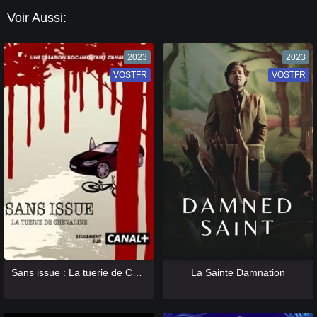
Voir Aussi:
2023
2023
VOSTFR
VF
VOSTFR
VF
[catlist=13]
[/catlist] [catlist=12]
[/catlist]
[catlist=13]
[/catlist] [catlist=12]
[/catlist]
Sans issue : La tuerie de Chevaline
La Sainte Damnation