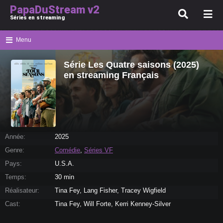
PapaDuStream v2
Séries en streaming
Menu
Série Les Quatre saisons (2025)
en streaming Français
Année:
2025
Genre:
Comédie
,
Séries VF
Pays:
U.S.A.
Temps:
30 min
Réalisateur:
Tina Fey, Lang Fisher, Tracey Wigfield
Cast:
Tina Fey, Will Forte, Kerri Kenney-Silver