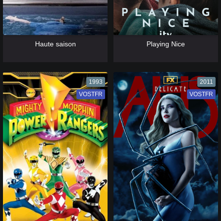
[catlist=13]
[/catlist] [catlist=12]
[/catlist]
[catlist=13]
[/catlist] [catlist=12]
[/catlist]
Haute saison
Playing Nice
1993
2011
VOSTFR
VF
VOSTFR
VF