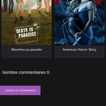
[catlist=13]
[/catlist] [catlist=12]
[/catlist]
[catlist=13]
[/catlist] [catlist=12]
[/catlist]
Meurtres au paradis
American Horror Story
Nombre commentaires 0:
Laisser un commentaire