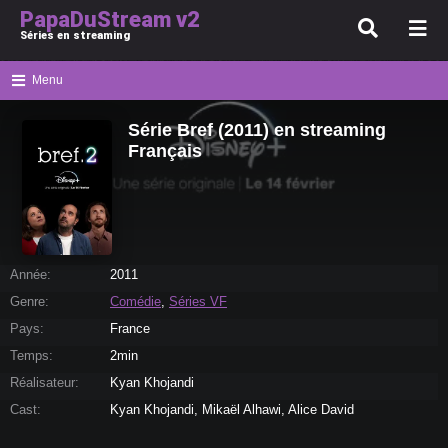
PapaDuStream v2
Séries en streaming
Menu
Série Bref (2011) en streaming
Français
Année:
2011
Genre:
Comédie
,
Séries VF
Pays:
France
Temps:
2min
Réalisateur:
Kyan Khojandi
Cast:
Kyan Khojandi, Mikaël Alhawi, Alice David