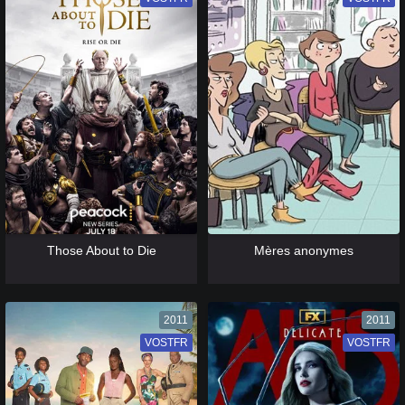
[catlist=13]
[/catlist] [catlist=12]
[/catlist]
[catlist=13]
[/catlist] [catlist=12]
[/catlist]
Those About to Die
Mères anonymes
2011
2011
VOSTFR
VF
VOSTFR
VF