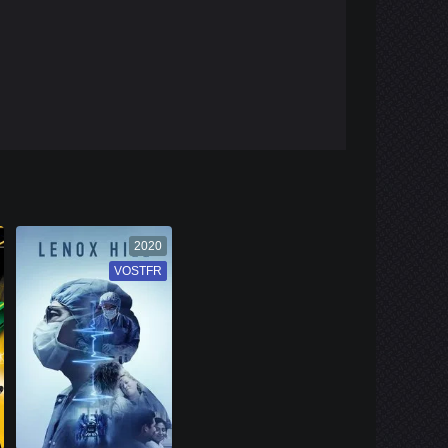
2020
VOSTFR
VF