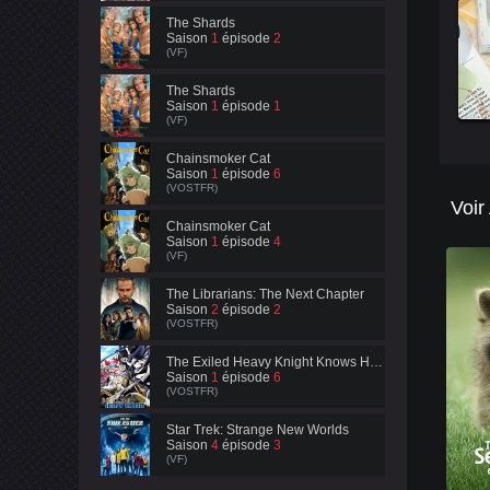
The Shards
Saison
1
épisode
2
(VF)
The Shards
Saison
1
épisode
1
(VF)
Chainsmoker Cat
Saison
1
épisode
6
(VOSTFR)
Voir
Chainsmoker Cat
Saison
1
épisode
4
(VF)
The Librarians: The Next Chapter
Saison
2
épisode
2
(VOSTFR)
The Exiled Heavy Knight Knows How to Game the System
Saison
1
épisode
6
(VOSTFR)
Star Trek: Strange New Worlds
Saison
4
épisode
3
(VF)