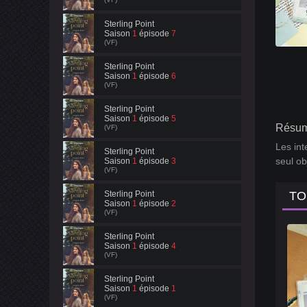
Sterling Point
Saison
1
épisode
7
(VF)
Sterling Point
Saison
1
épisode
6
(VF)
Sterling Point
Saison
1
épisode
5
Résum
(VF)
Les int
Sterling Point
seul ob
Saison
1
épisode
3
(VF)
Sterling Point
TO
Saison
1
épisode
2
(VF)
Sterling Point
Saison
1
épisode
4
(VF)
Sterling Point
Saison
1
épisode
1
(VF)