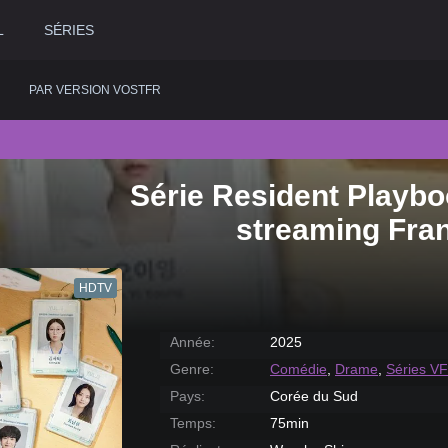
L
SÉRIES
PAR VERSION VOSTFR
Série Resident Playbo
2020
Historique
2015
Romance
2
streaming Fra
2019
Horreur
2014
Science fiction
2
2018
Judiciaire
2013
Thriller
2
HDTV
2017
Musical
2012
Western
2
2016
Policier
2011
2
Année:
2025
Genre:
Comédie
,
Drame
,
Séries VF
Pays:
Corée du Sud
Temps:
75min