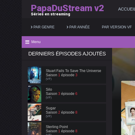
PapaDuStream v2
ACCUEI
Séries en streaming
PAR GENRE
PAR ANNÉE
PAR VERSION VF
Menu
DERNIERS ÉPISODES AJOUTÉS
Action
2025
Documentaire
Animation
2024
Drame
Stuart Fails To Save The Universe
Saison
1
épisode
3
Aventure
2023
Famille
(VF)
Biopic
2022
Fantastique
Silo
Saison
3
épisode
6
(VF)
Comédie
2021
Guerre
Sugar
Saison
2
épisode
8
(VF)
Sterling Point
Saison
1
épisode
8
(VF)