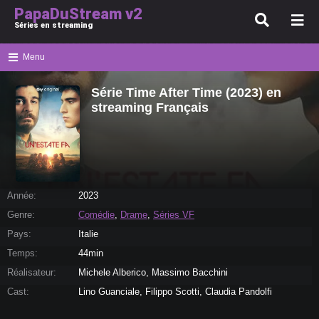
PapaDuStream v2
Séries en streaming
Menu
Série Time After Time (2023) en
streaming Français
Année:
2023
Genre:
Comédie
,
Drame
,
Séries VF
Pays:
Italie
Temps:
44min
Réalisateur:
Michele Alberico, Massimo Bacchini
Cast:
Lino Guanciale, Filippo Scotti, Claudia Pandolfi