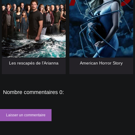
[catlist=13]
[/catlist] [catlist=12]
[/catlist]
[catlist=13]
[/catlist] [catlist=12]
[/catlist]
Les rescapés de l'Arianna
American Horror Story
Nombre commentaires 0:
Laisser un commentaire