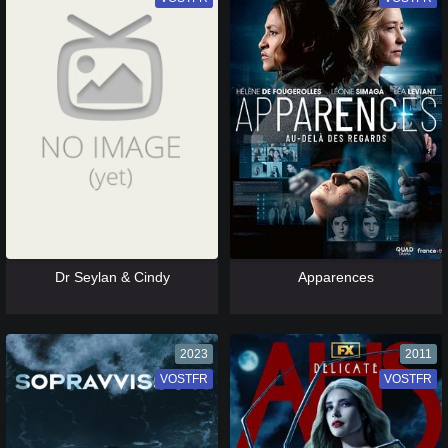
[catlist=13]
[/catlist] [catlist=12]
[/catlist]
[catlist=13]
[/catlist] [catlist=12]
[/catlist]
Dr Seylan & Cindy
Apparences
2023
2011
VOSTFR
VF
VOSTFR
VF