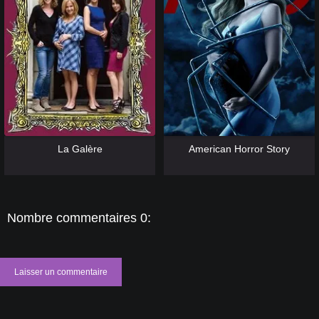
[catlist=13]
[/catlist] [catlist=12]
[/catlist]
[catlist=13]
[/catlist] [catlist=12]
[/catlist]
La Galère
American Horror Story
Nombre commentaires 0:
Laisser un commentaire