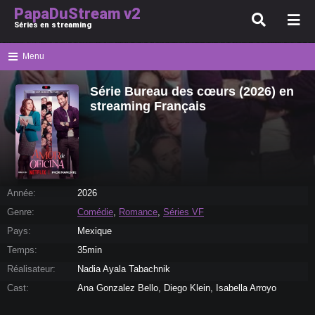
PapaDuStream v2
Séries en streaming
Menu
Série Bureau des cœurs (2026) en
streaming Français
Année:
2026
Genre:
Comédie
,
Romance
,
Séries VF
Pays:
Mexique
Temps:
35min
Réalisateur:
Nadia Ayala Tabachnik
Cast:
Ana Gonzalez Bello, Diego Klein, Isabella Arroyo