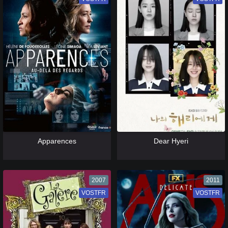
[catlist=13]
[/catlist] [catlist=12]
[/catlist]
[catlist=13]
[/catlist] [catlist=12]
[/catlist]
Apparences
Dear Hyeri
2007
2011
VOSTFR
VF
VOSTFR
VF