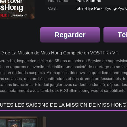
Réalisateur:
Park Seon-ho
Cast:
Shin-Hye Park, Kyung-Pyo 
Regarder
Té
é de La Mission de Miss Hong Complete en VOSTFR / VF:
um-bo, inspectrice d'élite de 35 ans au sein du Service de supervision
 son apparence juvénile, elle infiltre une société de courtage en se f
tection de fonds suspects. Alors qu'elle découvre le quotidien d'une 
ons cocasses, des amitiés inattendues et des drames professionnels, 
ations financières. Elle doit jongler avec sa double identité, déjouer les
xes, notamment avec l'ambitieux PDG Shin Jeong-woo et sa pétillante
UTES LES SAISONS DE LA MISSION DE MISS HON