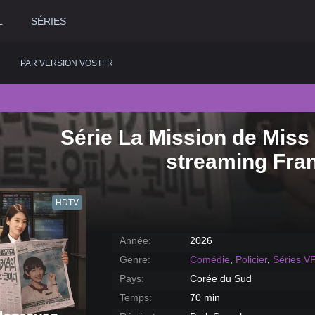
L
SÉRIES
PAR VERSION VOSTFR
Série La Mission de Miss
2020
Historique
2015
Romance
2
streaming Fra
2019
Horreur
2014
Science fiction
2
2018
Judiciaire
2013
Thriller
2
HDTV
2017
Musical
2012
Western
2
2016
Policier
2011
2
Année:
2026
Genre:
Comédie
,
Policier
,
Séries V
Pays:
Corée du Sud
Temps:
70 min