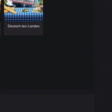
[catlist=13]
[/catlist]
Deutsch-les-Landes
[catlist=12]
[/catlist]