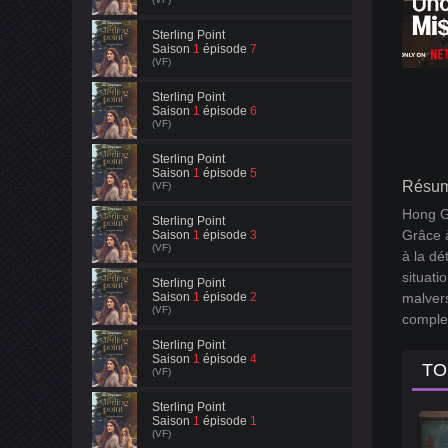
Sterling Point
Saison
1
épisode
7
(VF)
Sterling Point
Saison
1
épisode
6
(VF)
Sterling Point
Saison
1
épisode
5
Résum
(VF)
Hong Ge
Sterling Point
Grâce à
Saison
1
épisode
3
(VF)
à la dé
situati
Sterling Point
Saison
1
épisode
2
malvers
(VF)
comple
Sterling Point
Saison
1
épisode
4
TO
(VF)
Sterling Point
Saison
1
épisode
1
(VF)