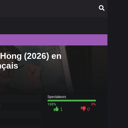
 Hong (2026) en
010
nçais
009
008
007
006
Spectateurs
100%
0%
F
1
0