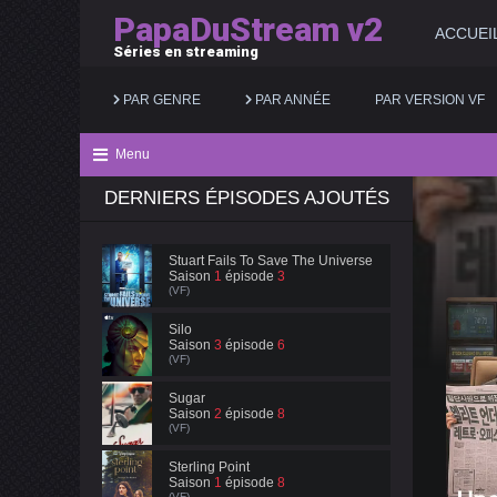
PapaDuStream v2
ACCUEI
Séries en streaming
PAR GENRE
PAR ANNÉE
PAR VERSION VF
Menu
DERNIERS ÉPISODES AJOUTÉS
Action
2025
Documentaire
Animation
2024
Drame
Stuart Fails To Save The Universe
Saison
1
épisode
3
Aventure
2023
Famille
(VF)
Biopic
2022
Fantastique
Silo
Saison
3
épisode
6
(VF)
Comédie
2021
Guerre
Sugar
Saison
2
épisode
8
(VF)
Sterling Point
Saison
1
épisode
8
(VF)