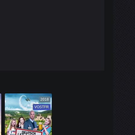
2018
VOSTFR
VF