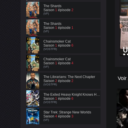
The Shards
Saison
1
épisode
2
(VF)
The Shards
Saison
1
épisode
1
(VF)
Chainsmoker Cat
Saison
1
épisode
6
(VOSTFR)
Chainsmoker Cat
Saison
1
épisode
4
(VF)
The Librarians: The Next Chapter
Voir
Saison
2
épisode
2
(VOSTFR)
The Exiled Heavy Knight Knows How to Game the System
Saison
1
épisode
6
(VOSTFR)
Star Trek: Strange New Worlds
Saison
4
épisode
3
(VF)