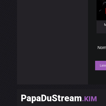
[catlist
M
[catlist
Nom
Lais
PapaDuStream
.KIM