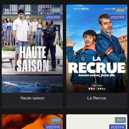
2026
2024
VOSTFR
VF
VOSTFR
VF
[catlist=13]
[/catlist] [catlist=12]
[/catlist]
[catlist=13]
[/catlist] [catlist=12]
[/catlist]
Haute saison
La Recrue
2023
2023
VOSTFR
VF
VOSTFR
VF