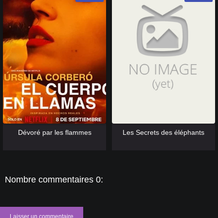
[catlist=13]
[/catlist] [catlist=12]
[/catlist]
[catlist=13]
[/catlist] [catlist=12]
[/catlist]
Dévoré par les flammes
Les Secrets des éléphants
Nombre commentaires 0:
Laisser un commentaire