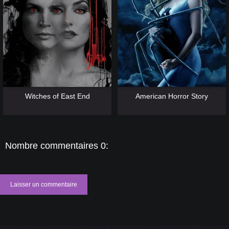
[catlist=13]
[/catlist] [catlist=12]
[/catlist]
[catlist=13]
[/catlist] [catlist=12]
[/catlist]
Witches of East End
American Horror Story
Nombre commentaires 0:
Laisser un commentaire