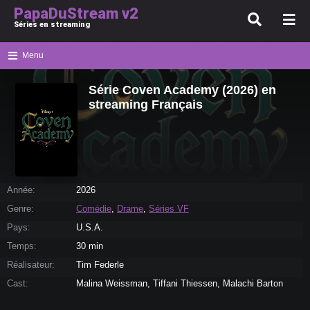
PapaDuStream v2
Séries en streaming
Menu
Série Coven Academy (2026) en
streaming Français
Année:
2026
Genre:
Comédie
,
Drame
,
Séries VF
Pays:
U.S.A.
Temps:
30 min
Réalisateur:
Tim Federle
Cast:
Malina Weissman, Tiffani Thiessen, Malachi Barton