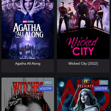
[catlist=13]
[/catlist] [catlist=12]
[/catlist]
[catlist=13]
[/catlist] [catlist=12]
[/catlist]
Agatha All Along
Wicked City (2022)
2013
2011
VOSTFR
VF
VOSTFR
VF