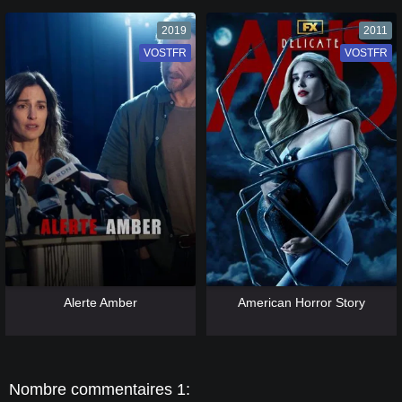
2019
2011
VOSTFR
VF
VOSTFR
VF
[catlist=13]
[/catlist] [catlist=12]
[/catlist]
[catlist=13]
[/catlist] [catlist=12]
[/catlist]
Alerte Amber
American Horror Story
Nombre commentaires 1: