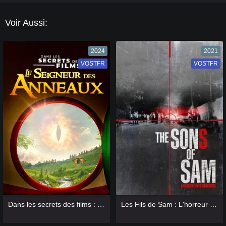
Voir Aussi:
2024
2021
VOSTFR
VF
VOSTFR
VF
[catlist=13]
[/catlist] [catlist=12]
[/catlist]
[catlist=13]
[/catlist] [catlist=12]
[/catlist]
Dans les secrets des films : Le Seigneur des anneaux
Les Fils de Sam : L'horreur sans fin