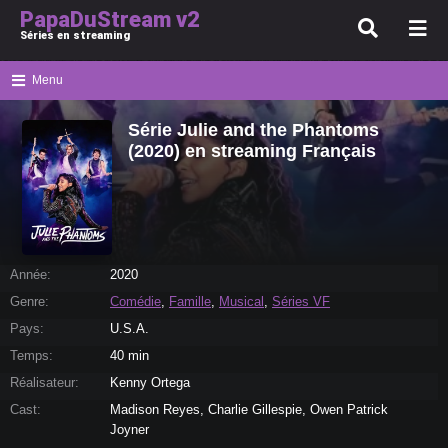
PapaDuStream v2
Séries en streaming
Menu
Série Julie and the Phantoms
(2020) en streaming Français
Année:
2020
Genre:
Comédie
,
Famille
,
Musical
,
Séries VF
Pays:
U.S.A.
Temps:
40 min
Réalisateur:
Kenny Ortega
Cast:
Madison Reyes, Charlie Gillespie, Owen Patrick
Joyner