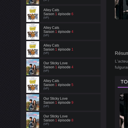
Alley Cats
Saison
1
épisode
6
(VF)
Alley Cats
Saison
1
épisode
4
(VF)
Alley Cats
Saison
1
épisode
1
Résumé
(VF)
L'acteu
Our Sticky Love
fulgura
Saison
1
épisode
4
(VF)
Alley Cats
TO
Saison
1
épisode
5
(VF)
Our Sticky Love
Saison
1
épisode
9
(VF)
Our Sticky Love
Saison
1
épisode
8
(VF)