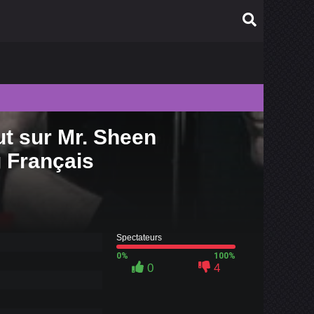
ut sur Mr. Sheen
010
g Français
009
008
007
006
Spectateurs
0%
100%
0
4