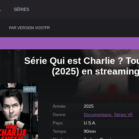
L
SÉRIES
PAR VERSION VOSTFR
Série Qui est Charlie ? To
2020
Historique
2015
Romance
2
(2025) en streamin
2019
Horreur
2014
Science fiction
2
2018
Judiciaire
2013
Thriller
2
HDTV
2017
Musical
2012
Western
2
2016
Policier
2011
2
Année:
2025
Genre:
Documentaire
,
Séries VF
Pays:
U.S.A.
Temps:
90min