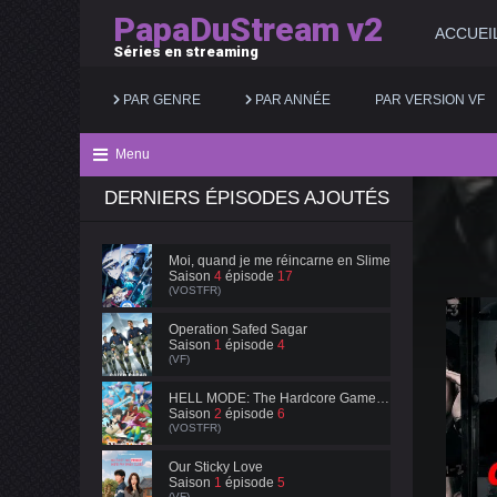
PapaDuStream v2
ACCUEI
Séries en streaming
PAR GENRE
PAR ANNÉE
PAR VERSION VF
Menu
DERNIERS ÉPISODES AJOUTÉS
Action
2025
Documentaire
Animation
2024
Drame
Moi, quand je me réincarne en Slime
Saison
4
épisode
17
Aventure
2023
Famille
(VOSTFR)
Biopic
2022
Fantastique
Operation Safed Sagar
Saison
1
épisode
4
(VF)
Comédie
2021
Guerre
HELL MODE: The Hardcore Gamer Dominates in Another World with Garbage Balancing
Saison
2
épisode
6
(VOSTFR)
Our Sticky Love
Saison
1
épisode
5
(VF)