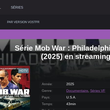
L
SÉRIES
PAR VERSION VOSTFR
Série Mob War : Philadelphi
2020
Historique
2015
Romance
2
(2025) en streamin
2019
Horreur
2014
Science fiction
2
2018
Judiciaire
2013
Thriller
2
HDTV
2017
Musical
2012
Western
2
2016
Policier
2011
2
Année:
2025
Genre:
Documentaire
,
Séries VF
Pays:
U.S.A.
Temps:
43min