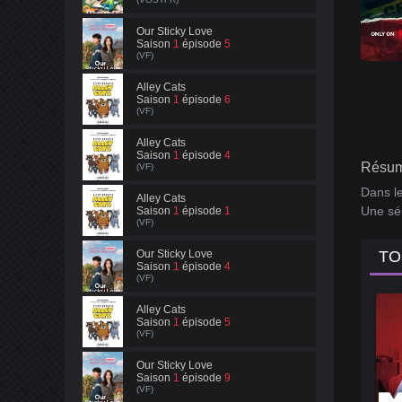
Our Sticky Love
Saison
1
épisode
5
(VF)
Alley Cats
Saison
1
épisode
6
(VF)
Alley Cats
Saison
1
épisode
4
Résum
(VF)
Dans le
Alley Cats
Une sér
Saison
1
épisode
1
(VF)
Our Sticky Love
TO
Saison
1
épisode
4
(VF)
Alley Cats
Saison
1
épisode
5
(VF)
Our Sticky Love
Saison
1
épisode
9
(VF)