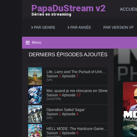
PapaDuStream v2
ACCUEI
Séries en streaming
PAR GENRE
PAR ANNÉE
PAR VERSION VF
Menu
DERNIERS ÉPISODES AJOUTÉS
Action
2025
Documentaire
Animation
2024
Drame
Life, Larry and The Pursuit of Unhappiness
Saison
1
épisode
7
Aventure
2023
Famille
(VF)
Biopic
2022
Fantastique
Moi, quand je me réincarne en Slime
Saison
4
épisode
17
(VOSTFR)
Comédie
2021
Guerre
Operation Safed Sagar
Saison
1
épisode
4
(VF)
HELL MODE: The Hardcore Gamer Dominates in Another World with Garbage Balancing
Saison
2
épisode
6
(VOSTFR)