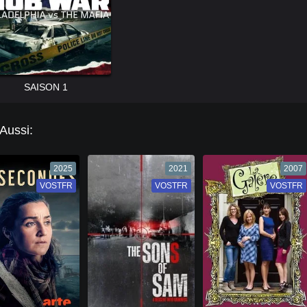
SAISON 1
 Aussi:
2025
2021
2007
VOSTFR
VF
VOSTFR
VF
VOSTFR
VF