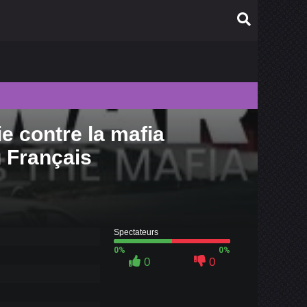
e contre la mafia
010
g Français
009
008
007
006
Spectateurs
0%
0%
0
0