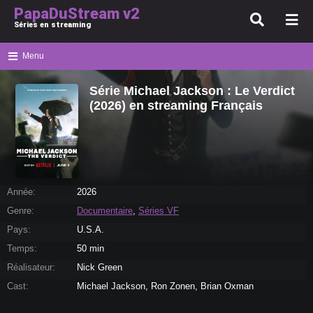
PapaDuStream v2
Séries en streaming
Menu
Série Michael Jackson : Le Verdict
(2026) en streaming Français
Année:
2026
Genre:
Documentaire
,
Séries VF
Pays:
U.S.A.
Temps:
50 min
Réalisateur:
Nick Green
Cast:
Michael Jackson, Ron Zonen, Brian Oxman