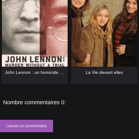
[catlist=13]
[/catlist] [catlist=12]
[/catlist]
[catlist=13]
[/catlist] [catlist=12]
[/catlist]
John Lennon : un homicide sans procès
La Vie devant elles
Nombre commentaires 0:
Laisser un commentaire