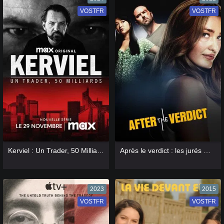
VOSTFR
VF
VOSTFR
VF
[catlist=13]
[/catlist] [catlist=12]
[/catlist]
[catlist=13]
[/catlist] [catlist=12]
[/catlist]
Kerviel : Un Trader, 50 Milliards
Après le verdict : les jurés mènent l'enquête
2023
2015
VOSTFR
VF
VOSTFR
VF