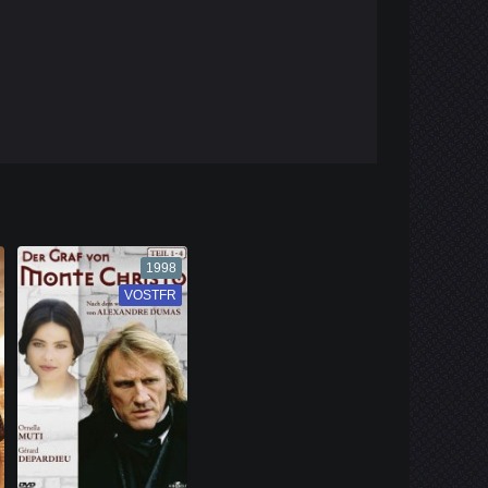
1998
VOSTFR
VF