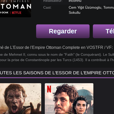
Réalisateur:
inconnu
Cast:
Cem Yiğit Üzümoglu, Tommas
Sokullu
Regarder
Té
é de L'Essor de l'Empire Ottoman Complete en VOSTFR / VF:
e de Mehmet II, connu sous le nom de "Fatih" (le Conquérant). Le Sulta
our la prise de Constantinople par les Turcs (1453). Il a contribué à 
UTES LES SAISONS DE L'ESSOR DE L'EMPIRE OT