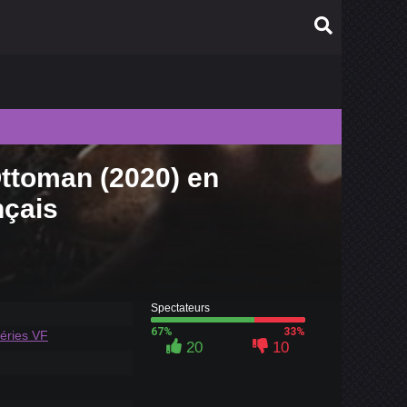
Ottoman (2020) en
010
nçais
009
008
007
006
Spectateurs
67%
33%
éries VF
20
10