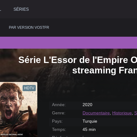
L
SÉRIES
PAR VERSION VOSTFR
Série L'Essor de l'Empire 
2020
Historique
2015
Romance
2
streaming Fra
2019
Horreur
2014
Science fiction
2
2018
Judiciaire
2013
Thriller
2
HDTV
2017
Musical
2012
Western
2
2016
Policier
2011
2
Année:
2020
Genre:
Documentaire
,
Historique
,
S
Pays:
Turquie
Temps:
45 min