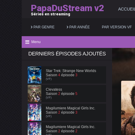
PapaDuStream v2
ACCUEI
Séries en streaming
PAR GENRE
PAR ANNÉE
PAR VERSION VF
Menu
DERNIERS ÉPISODES AJOUTÉS
Action
2025
Documentaire
Animation
2024
Drame
Star Trek: Strange New Worlds
Saison
4
épisode
3
Aventure
2023
Famille
(VF)
Biopic
2022
Fantastique
Clevatess
Saison
2
épisode
5
(VF)
Comédie
2021
Guerre
Magilumiere Magical Girls Inc.
Saison
2
épisode
3
(VF)
Magilumiere Magical Girls Inc.
Saison
2
épisode
2
(VF)