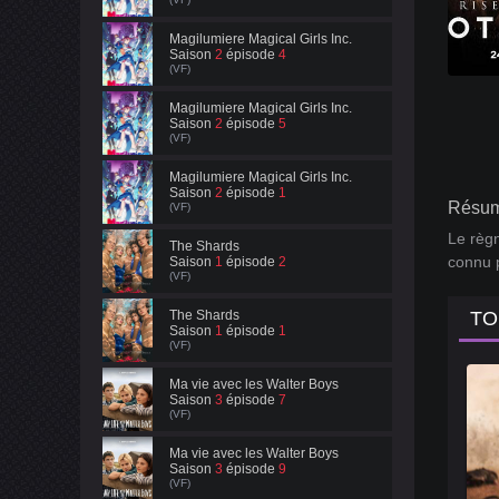
Magilumiere Magical Girls Inc.
Saison
2
épisode
4
(VF)
Magilumiere Magical Girls Inc.
Saison
2
épisode
5
(VF)
Magilumiere Magical Girls Inc.
Saison
2
épisode
1
Résum
(VF)
Le règn
The Shards
connu p
Saison
1
épisode
2
(VF)
The Shards
TO
Saison
1
épisode
1
(VF)
Ma vie avec les Walter Boys
Saison
3
épisode
7
(VF)
Ma vie avec les Walter Boys
Saison
3
épisode
9
(VF)