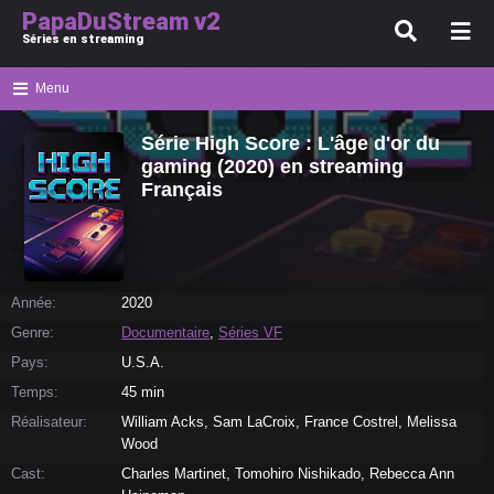
PapaDuStream v2
Séries en streaming
Menu
Série High Score : L'âge d'or du
gaming (2020) en streaming
Français
Année:
2020
Genre:
Documentaire
,
Séries VF
Pays:
U.S.A.
Temps:
45 min
Réalisateur:
William Acks, Sam LaCroix, France Costrel, Melissa
Wood
Cast:
Charles Martinet, Tomohiro Nishikado, Rebecca Ann