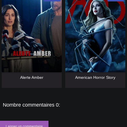
[catlist=13]
[/catlist] [catlist=12]
[/catlist]
[catlist=13]
[/catlist] [catlist=12]
[/catlist]
Alerte Amber
American Horror Story
Nombre commentaires 0:
Laisser un commentaire