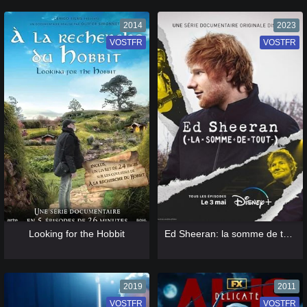
2014
2023
VOSTFR
VF
VOSTFR
VF
[catlist=13]
[/catlist] [catlist=12]
[/catlist]
[catlist=13]
[/catlist] [catlist=12]
[/catlist]
Looking for the Hobbit
Ed Sheeran: la somme de tout
2019
2011
VOSTFR
VF
VOSTFR
VF