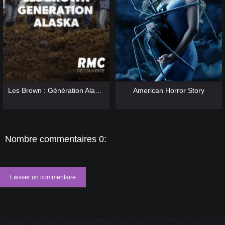
[catlist=13]
[/catlist] [catlist=12]
[/catlist]
[catlist=13]
[/catlist] [catlist=12]
[/catlist]
Les Brown : Génération Alaska
American Horror Story
Nombre commentaires 0:
Laisser un commentaire