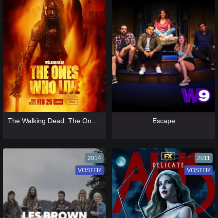
[catlist=13]
[/catlist] [catlist=12]
[/catlist]
[catlist=13]
[/catlist] [catlist=12]
[/catlist]
The Walking Dead: The Ones Who Live
Escape
2014
2011
VOSTFR
VF
VOSTFR
VF