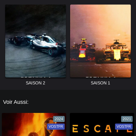
SAISON 2
SAISON 1
Voir Aussi:
2024
2021
VOSTFR
VF
VOSTFR
VF