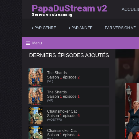
PapaDuStream v2
ACCUEI
Séries en streaming
PAR GENRE
PAR ANNÉE
PAR VERSION VF
Menu
DERNIERS ÉPISODES AJOUTÉS
Action
2025
Documentaire
Animation
2024
Drame
The Shards
Saison
1
épisode
2
Aventure
2023
Famille
(VF)
Biopic
2022
Fantastique
The Shards
Saison
1
épisode
1
(VF)
Comédie
2021
Guerre
Chainsmoker Cat
Saison
1
épisode
6
(VOSTFR)
Chainsmoker Cat
Saison
1
épisode
4
(VF)