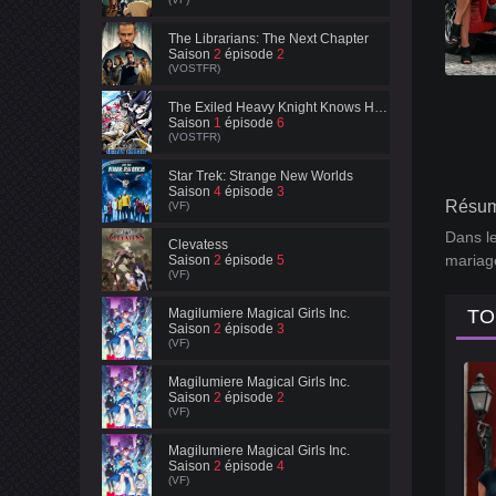
The Librarians: The Next Chapter
Saison
2
épisode
2
(VOSTFR)
The Exiled Heavy Knight Knows How to Game the System
Saison
1
épisode
6
(VOSTFR)
Star Trek: Strange New Worlds
Saison
4
épisode
3
Résum
(VF)
Dans le
Clevatess
mariag
Saison
2
épisode
5
(VF)
Magilumiere Magical Girls Inc.
TO
Saison
2
épisode
3
(VF)
Magilumiere Magical Girls Inc.
Saison
2
épisode
2
(VF)
Magilumiere Magical Girls Inc.
Saison
2
épisode
4
(VF)