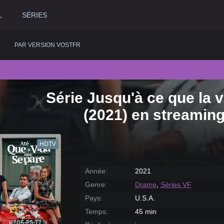
L
SÉRIES
PAR VERSION VOSTFR
Série Jusqu'à ce que la 
2020
Historique
2015
Romance
2
(2021) en streamin
2019
Horreur
2014
Science fiction
2
2018
Judiciaire
2013
Thriller
2
HDTV
2017
Musical
2012
Western
2
2016
Policier
2011
2
Année:
2021
Genre:
Drame
,
Séries VF
Pays:
U.S.A.
Temps:
45 min