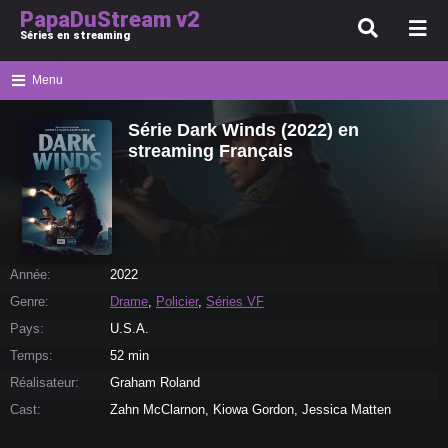
PapaDuStream v2
Séries en streaming
Menu
Série Dark Winds (2022) en
streaming Français
Année:
2022
Genre:
Drame
,
Policier
,
Séries VF
Pays:
U.S.A.
Temps:
52 min
Réalisateur:
Graham Roland
Cast:
Zahn McClarnon, Kiowa Gordon, Jessica Matten