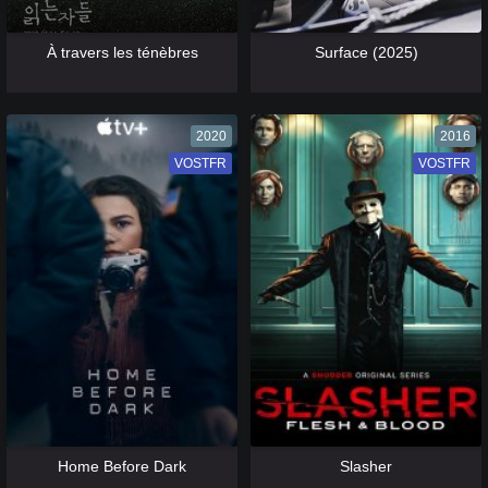
[catlist=13]
[/catlist] [catlist=12]
[/catlist]
[catlist=13]
[/catlist] [catlist=12]
[/catlist]
À travers les ténèbres
Surface (2025)
2020
2016
VOSTFR
VF
VOSTFR
VF
[catlist=13]
[/catlist] [catlist=12]
[/catlist]
[catlist=13]
[/catlist] [catlist=12]
[/catlist]
Home Before Dark
Slasher