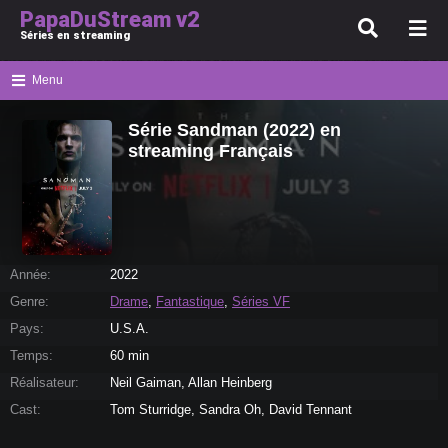
PapaDuStream v2
Séries en streaming
Menu
Série Sandman (2022) en
streaming Français
Année:
2022
Genre:
Drame
,
Fantastique
,
Séries VF
Pays:
U.S.A.
Temps:
60 min
Réalisateur:
Neil Gaiman, Allan Heinberg
Cast:
Tom Sturridge, Sandra Oh, David Tennant