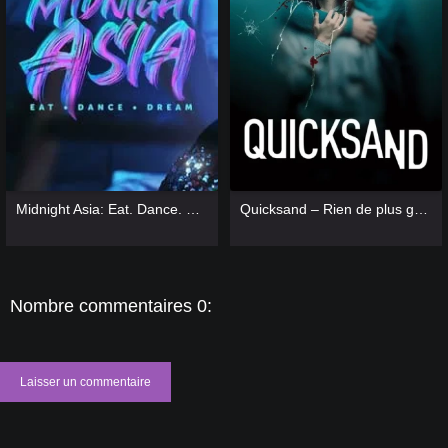
[catlist=13]
[/catlist] [catlist=12]
[/catlist]
[catlist=13]
[/catlist] [catlist=12]
[/catlist]
Midnight Asia: Eat. Dance. Dream
Quicksand – Rien de plus grand
Nombre commentaires 0:
Laisser un commentaire