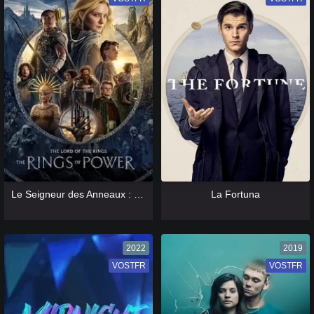
[catlist=13]
[/catlist] [catlist=12]
[/catlist]
[catlist=13]
[/catlist] [catlist=12]
[/catlist]
Le Seigneur des Anneaux : Les Anneaux de Pouvoir
La Fortuna
2022
2019
VOSTFR
VF
VOSTFR
VF