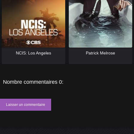
[catlist=13]
[/catlist] [catlist=12]
[/catlist]
[catlist=13]
[/catlist] [catlist=12]
[/catlist]
NCIS: Los Angeles
Patrick Melrose
Nombre commentaires 0:
Laisser un commentaire