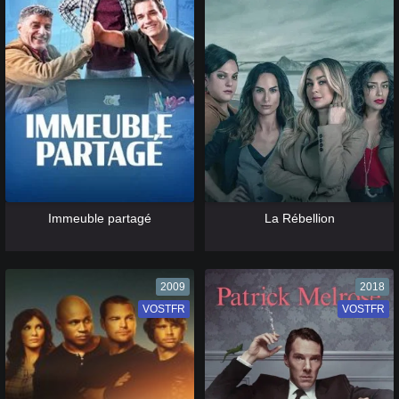
[catlist=13]
[/catlist] [catlist=12]
[/catlist]
[catlist=13]
[/catlist] [catlist=12]
[/catlist]
Immeuble partagé
La Rébellion
2009
2018
VOSTFR
VF
VOSTFR
VF