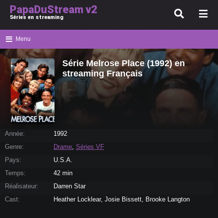
PapaDuStream v2
Séries en streaming
Menu
Série Melrose Place (1992) en
streaming Français
Année:
1992
Genre:
Drame
,
Séries VF
Pays:
U.S.A.
Temps:
42 min
Réalisateur:
Darren Star
Cast:
Heather Locklear, Josie Bissett, Brooke Langton