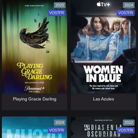
2025
2024
VOSTFR
VF
VOSTFR
VF
[catlist=13]
[/catlist] [catlist=12]
[/catlist]
[catlist=13]
[/catlist] [catlist=12]
[/catlist]
Playing Gracie Darling
Las Azules
2024
2022
VOSTFR
VF
VOSTFR
VF