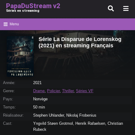
PapaDuStream v2
Séries en streaming
Menu
Série La Disparue de Lorenskog
(2021) en streaming Français
Année:
2021
Genre:
Drame
,
Policier
,
Thriller
,
Séries VF
Pays:
Norvège
Temps:
50 min
Réalisateur:
Stephen Uhlander, Nikolaj Frobenius
Cast:
Yngvild Støen Grotmol, Henrik Rafaelsen, Christian
Rubeck