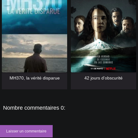
[catlist=13]
[/catlist] [catlist=12]
[/catlist]
[catlist=13]
[/catlist] [catlist=12]
[/catlist]
MH370, la vérité disparue
42 jours d'obscurité
Nombre commentaires 0:
Laisser un commentaire