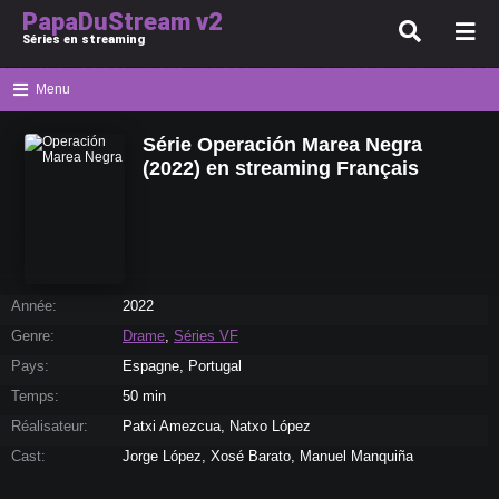
PapaDuStream v2
Séries en streaming
Menu
Série Operación Marea Negra
(2022) en streaming Français
Année:
2022
Genre:
Drame
,
Séries VF
Pays:
Espagne, Portugal
Temps:
50 min
Réalisateur:
Patxi Amezcua, Natxo López
Cast:
Jorge López, Xosé Barato, Manuel Manquiña