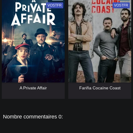
VOSTFR
VF
VOSTFR
VF
[catlist=13]
[/catlist] [catlist=12]
[/catlist]
[catlist=13]
[/catlist] [catlist=12]
[/catlist]
A Private Affair
Fariña Cocaïne Coast
Nombre commentaires 0: