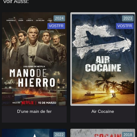
Voir Aussi:
2024
2023
VOSTFR
VF
VOSTFR
VF
[catlist=13]
[/catlist] [catlist=12]
[/catlist]
[catlist=13]
[/catlist] [catlist=12]
[/catlist]
D'une main de fer
Air Cocaïne
2022
2018